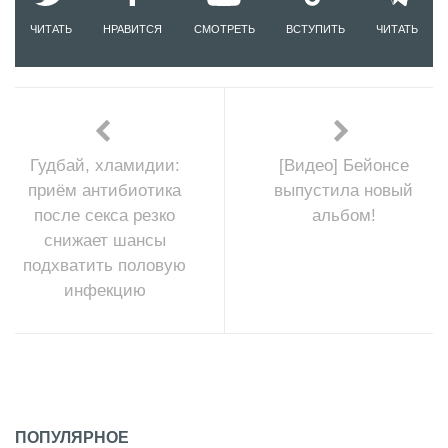
ЧИТАТЬ
НРАВИТСЯ
СМОТРЕТЬ
ВСТУПИТЬ
ЧИТАТЬ
Гудбай, хламидии:
[Видео] Бейонсе
приём антибиотика
выпустила новый
после секса резко
альбом!
снижает шансы
подхватить половую
инфекцию
ПОПУЛЯРНОЕ