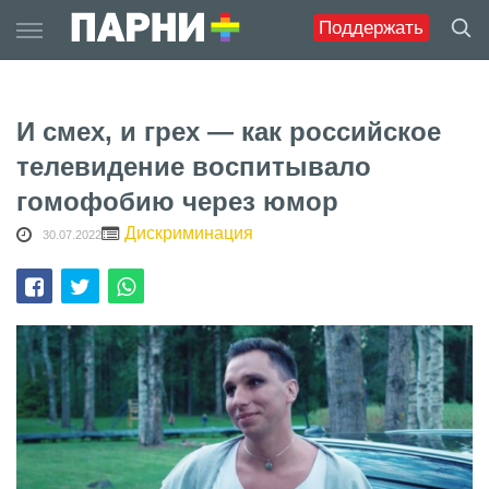
Skip
Поддержать
to
content
И смех, и грех — как российское
телевидение воспитывало
гомофобию через юмор
Дискриминация
30.07.2022