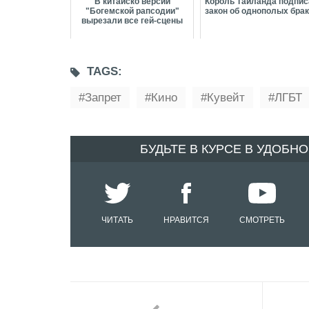
В китайско версии
Король Таиланда подпи
"Богемской рапсодии"
закон об однополых бра
вырезали все гей-сцены
TAGS:
Запрет
Кино
Кувейт
ЛГБТ
БУДЬТЕ В КУРСЕ В УДОБН
ЧИТАТЬ
НРАВИТСЯ
СМОТРЕТЬ