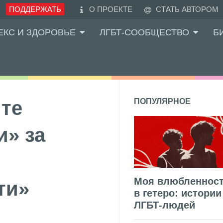
ПОДДЕРЖАТЬ
О ПРОЕКТЕ
СТАТЬ АВТОРОМ
ЕКС И ЗДОРОВЬЕ
ЛГБТ-СООБЩЕСТВО
Б
йте
ПОПУЛЯРНОЕ
и» за
Моя влюбленнос
ти»
в гетеро: истории
ЛГБТ-людей