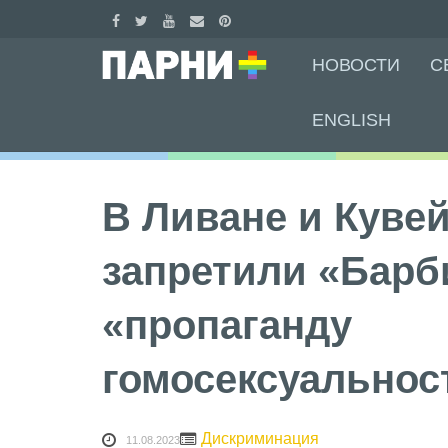
Skip
НОВОСТИ
С
to
content
ENGLISH
В Ливане и Куве
запретили «Барб
«пропаганду
гомосексуальнос
Дискриминация
11.08.2023