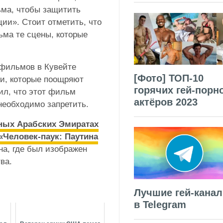
ьма, чтобы защитить
ии». Стоит отметить, что
ьма те сцены, которые
 фильмов в Кувейте
[Фото] ТОП-10
еи, которые поощряют
горячих гей-порн
ил, что этот фильм
актёров 2023
 необходимо запретить.
ных Арабских Эмиратах
«Человек-паук: Паутина
на, где был изображен
тва.
Лучшие гей-кана
в Telegram