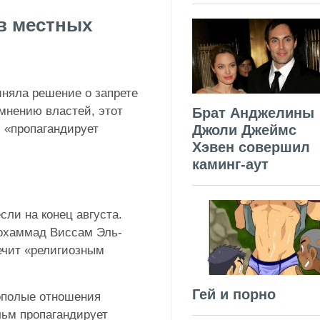
в местных
няла решение о запрете
мнению властей, этот
Брат Анджелины
 «пропагандирует
Джоли Джеймс
Хэвен совершил
каминг-аут
сли на конец августа.
охаммад Виссам Эль-
ечит «религиозным
Гей и порно
ополые отношения
льм пропагандирует