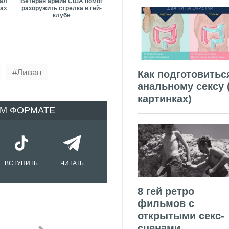
сал
Ветеран армии США помог
ках
разоружить стрелка в гей-
клубе
Ливан
Как подготовитьс
анальному сексу 
картинках)
ОМ ФОРМАТЕ
ВСТУПИТЬ
ЧИТАТЬ
8 гей ретро
фильмов с
открытыми секс-
сценами