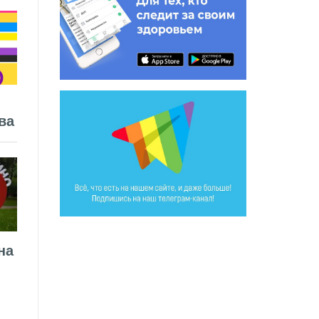
ва
на