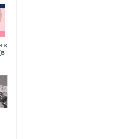
я к
(в