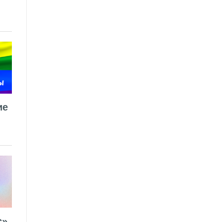
ие
».