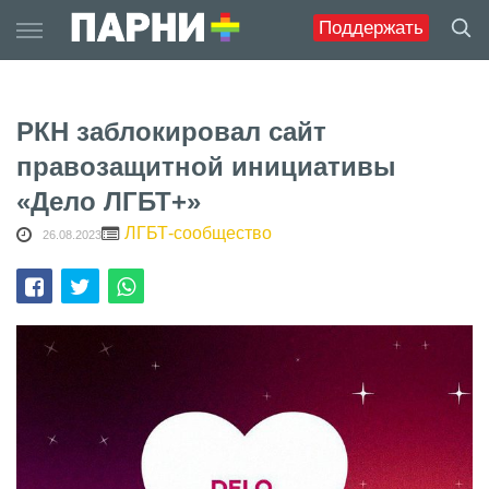
Skip
Поддержать
to
content
РКН заблокировал сайт
правозащитной инициативы
«Дело ЛГБТ+»
ЛГБТ-сообщество
26.08.2023