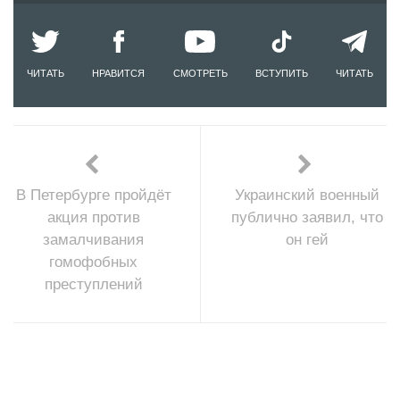
ЧИТАТЬ
НРАВИТСЯ
СМОТРЕТЬ
ВСТУПИТЬ
ЧИТАТЬ
В Петербурге пройдёт
Украинский военный
акция против
публично заявил, что
замалчивания
он гей
гомофобных
преступлений