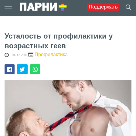
Skip
Поддержать
to
content
Усталость от профилактики у
возрастных геев
Профилактика
04.12.2016