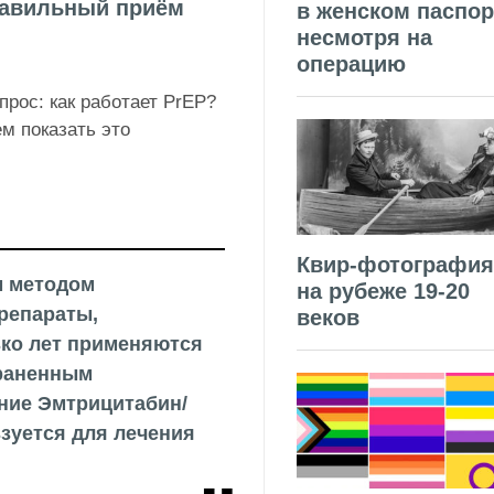
равильный приём
в женском паспор
несмотря на
операцию
рос: как работает PrEP?
м показать это
Квир-фотография
м методом
на рубеже 19-20
репараты,
веков
ько лет применяются
раненным
ние Эмтрицитабин/
зуется для лечения