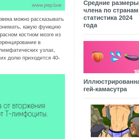
Средние размеры
члена по странам
статистика 2024
овека можно рассказывать
года
понимать, какую функцию
расном костном мозге из
еренцирование в
 лимфатических узлах,
 их долю приходится 40-
Иллюстрированн
гей-камасутра