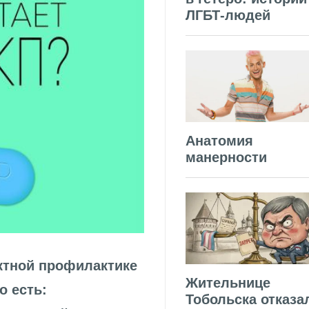
ЛГБТ-людей
Анатомия
манерности
ктной профилактике
Жительнице
о есть:
Тобольска отказа