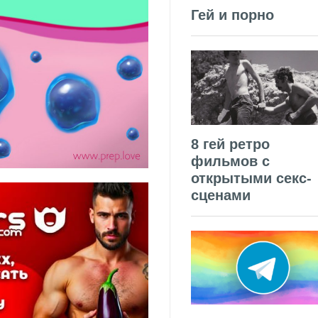
Гей и порно
8 гей ретро
фильмов с
открытыми секс-
сценами