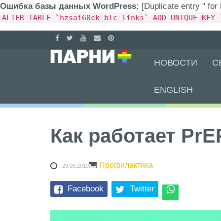
Ошибка базы данных WordPress:
[Duplicate entry '' for
ALTER TABLE `hzsai60ck_blc_links` ADD UNIQUE KEY 
Skip
НОВОСТИ
С
to
content
ENGLISH
Как работает PrE
Профилактика
29.05.2019
Facebook
Twitter