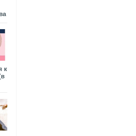
ва
я к
(в