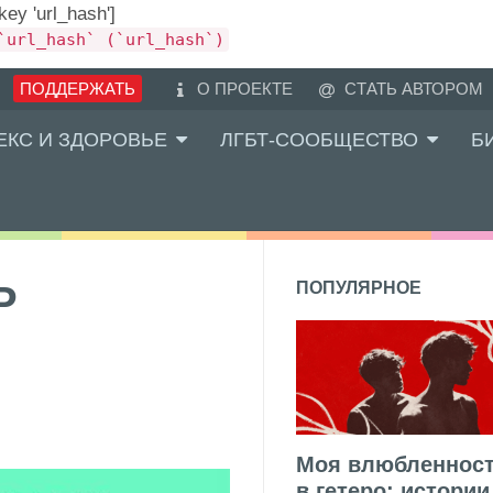
 key 'url_hash']
`url_hash` (`url_hash`)
ПОДДЕРЖАТЬ
О ПРОЕКТЕ
СТАТЬ АВТОРОМ
ЕКС И ЗДОРОВЬЕ
ЛГБТ-СООБЩЕСТВО
Б
P
ПОПУЛЯРНОЕ
Моя влюбленнос
в гетеро: истории