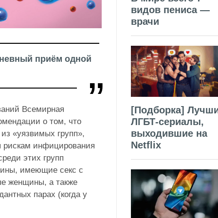
видов пениса —
врачи
дневный приём одной
ваний Всемирная
[Подборка] Лучш
ЛГБТ-сериалы,
омендации о том, что
выходившие на
из «уязвимых групп»,
Netflix
ся рискам инфицирования
среди этих групп
чины, имеющие секс с
ые женщины, а также
антных парах (когда у