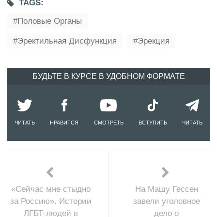
TAGS:
Половые Органы
Эректильная Дисфункция
Эрекция
БУДЬТЕ В КУРСЕ В УДОБНОМ ФОРМАТЕ
ЧИТАТЬ
НРАВИТСЯ
СМОТРЕТЬ
ВСТУПИТЬ
ЧИТАТЬ
«Сейчас мне стыдно
На Машу Гессен
за Россию». Истории
завели уголовное
ЛГБТ-людей в
дело о