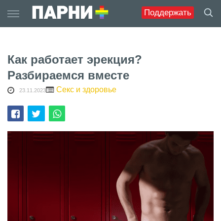
Skip
Поддержать
to
content
Как работает эрекция?
Разбираемся вместе
Секс и здоровье
23.11.2023