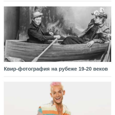
Квир-фотография на рубеже 19-20 веков