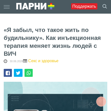
Skip
Поддержать
to
content
«Я забыл, что такое жить по
будильнику». Как инъекционная
терапия меняет жизнь людей с
ВИЧ
Секс и здоровье
30.06.2026