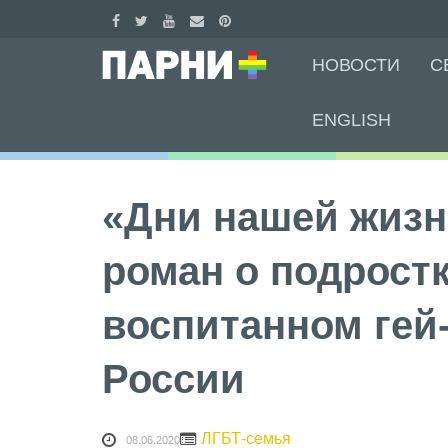
Skip
НОВОСТИ
С
to
content
ENGLISH
«Дни нашей жиз
роман о подростк
воспитанном гей
России
ЛГБТ-семья
08.06.2020