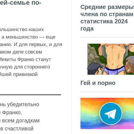
ей-семье по-
Средние размеры
члена по странам
статистика 2024
года
большинство наших
, а меньшинство — еще
ание. И для первых, и для
амом деле совсем
Микиты Франко станут
ачную для стороннего
ейшей прививкой
Гей и порно
ень убедительно
й Франко,
и всем догадкам
 в счастливой