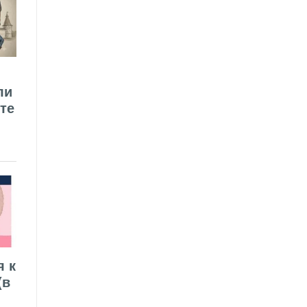
ли
те
я к
(в