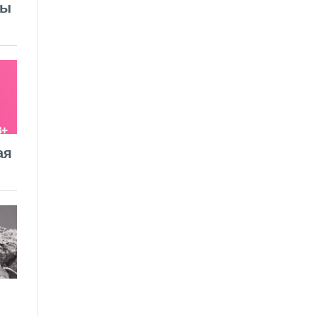
лы
ая