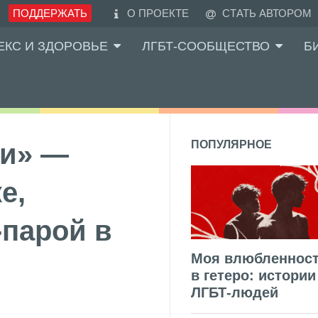
ПОДДЕРЖАТЬ
О ПРОЕКТЕ
СТАТЬ АВТОРОМ
ЕКС И ЗДОРОВЬЕ
ЛГБТ-СООБЩЕСТВО
Б
ни» —
ПОПУЛЯРНОЕ
е,
-парой в
Моя влюбленнос
в гетеро: истории
ЛГБТ-людей