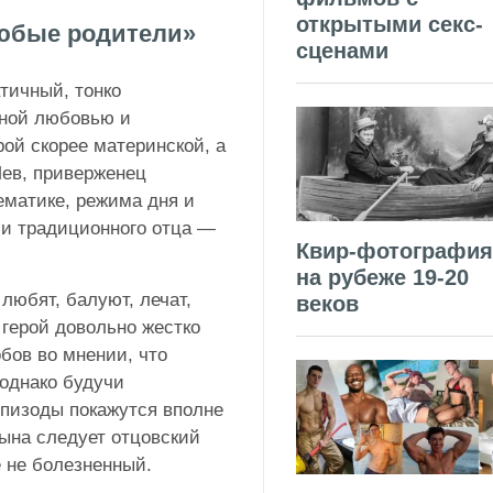
открытыми секс-
любые родители»
сценами
тичный, тонко
ной любовью и
ой скорее материнской, а
Лев, приверженец
ематике, режима дня и
ли традиционного отца —
Квир-фотография
на рубеже 19-20
 любят, балуют, лечат,
веков
 герой довольно жестко
обов во мнении, что
 однако будучи
пизоды покажутся вполне
ына следует отцовский
е не болезненный.