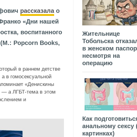
ефович
рассказала
о
ранко «Дни нашей
остка, воспитанного
Жительнице
Тобольска отказа
(М.: Popcorn Books,
в женском паспор
несмотря на
операцию
оторый в раннем детстве
, а в гомосексуальной
напоминает «Денискины
 — а ЛГБТ-тема в этом
ослением и
Как подготовитьс
анальному сексу 
картинках)