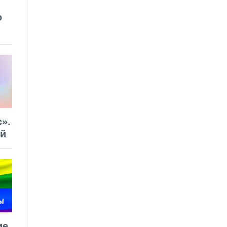
о
».
ей
ие