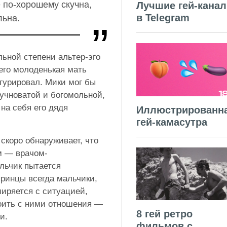
 по-хорошему скучна,
Лучшие гей-кана
в Telegram
ьна.
ельной степени альтер-эго
 его молоденькая мать
игурировал. Мики мог бы
учноватой и богомольной,
 на себя его дядя
Иллюстрированн
гей-камасутра
скоро обнаруживает, что
м — врачом-
льчик пытается
 принцы всегда мальчики,
иряется с ситуацией,
роить с ними отношения —
8 гей ретро
и.
фильмов с