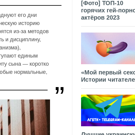
[Фото] ТОП-10
горячих гей-порн
зднуют его дни
актёров 2023
ческую историю
рятся из-за методов
ть и дисциплину,
анизма),
ступают единым
иту сына — коротко
«Мой первый секс
 любые нормальные,
Истории читател
Лучшие украинск