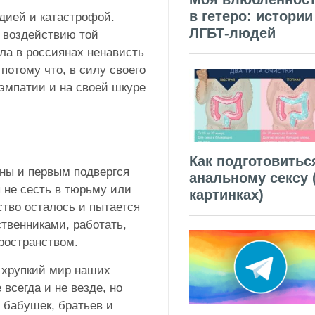
в гетеро: истории
дией и катастрофой.
ЛГБТ-людей
 воздействию той
ла в россиянах ненависть
 потому что, в силу своего
эмпатии и на своей шкуре
Как подготовитьс
йны и первым подвергся
анальному сексу 
ы не сесть в тюрьму или
картинках)
тво осталось и пытается
ственниками, работать,
ространством.
и хрупкий мир наших
всегда и не везде, но
 бабушек, братьев и