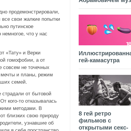
Абрамовичем муз
дно продемонстрировали,
 все свои жалкие попытки
льно путинское
 немногое, что у нас
от «Тату» и Верки
Иллюстрированн
гей-камасутра
ой гомофобии, а от
е совсем не точечных
 мечты и планы, режим
аших семей.
 страдали от бытовой
От кого-то отказывалась
скими методами. В
8 гей ретро
от близких свою природу
фильмов с
 родители, узнавшие об
открытыми секс-
дили в себе пространство