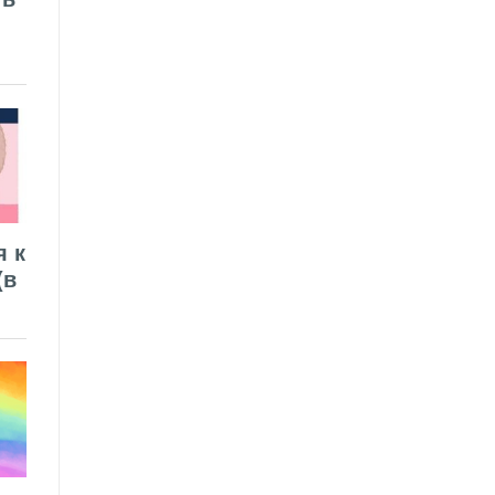
я к
(в