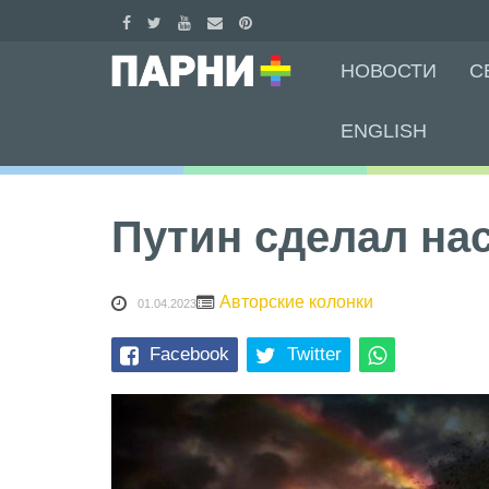
Skip
НОВОСТИ
С
to
content
ENGLISH
Путин сделал на
Авторские колонки
01.04.2023
Facebook
Twitter