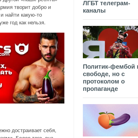
ЛГБТ телеграм-
армия творит добро и
каналы
и найти какую-то
е год как нельзя.
Политик-фембой 
свободе, но с
протоколом о
пропаганде
ежно достраивает себя,