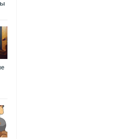
лы
ие