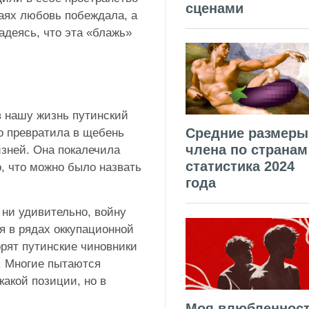
сценами
чаях любовь побеждала, а
надеясь, что эта «блажь»
в нашу жизнь путинский
Средние размеры
о превратила в щебень
члена по странам
изней. Она покалечила
статистика 2024
о, что можно было назвать
года
 ни удивительно, войну
я в рядах оккупационной
орят путинские чиновники
. Многие пытаются
какой позиции, но в
.
Моя влюбленнос