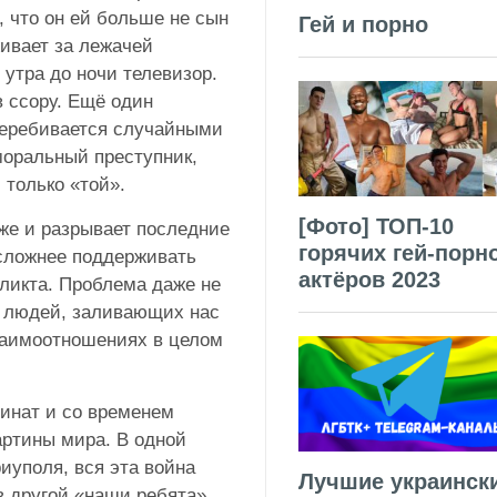
, что он ей больше не сын
Гей и порно
ивает за лежачей
 утра до ночи телевизор.
в ссору. Ещё один
 перебивается случайными
моральный преступник,
 только «той».
[Фото] ТОП-10
бже и разрывает последние
горячих гей-порн
сложнее поддерживать
актёров 2023
ликта. Проблема даже не
т людей, заливающих нас
заимоотношениях в целом
инат и со временем
ртины мира. В одной
иуполя, вся эта война
Лучшие украинск
в другой «наши ребята»