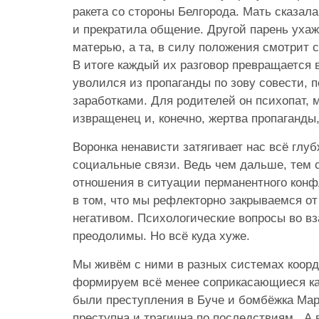
ракета со стороны Белгорода. Мать сказала
и прекратила общение. Другой парень ухаж
матерью, а та, в силу положения смотрит с
В итоге каждый их разговор превращается 
уволился из пропаганды по зову совести,
заработками. Для родителей он психопат, 
извращенец и, конечно, жертва пропаганды,
Воронка ненависти затягивает нас всё глу
социальные связи. Ведь чем дальше, тем 
отношения в ситуации перманентного конф
в том, что мы рефлекторно закрываемся о
негативом. Психологические вопросы во в
преодолимы. Но всё куда хуже.
Мы живём с ними в разных системах коорд
формируем всё менее соприкасающиеся ка
были преступления в Буче и бомбёжка Мар
преступна и трагична по последствиям. А 