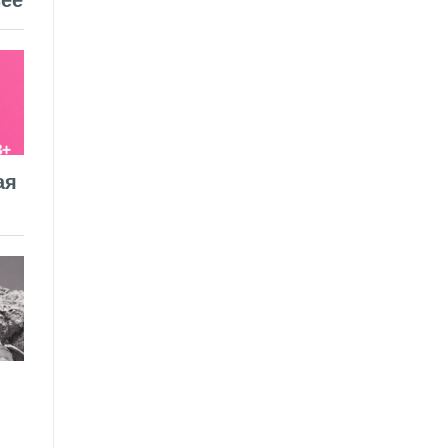
ее
ая