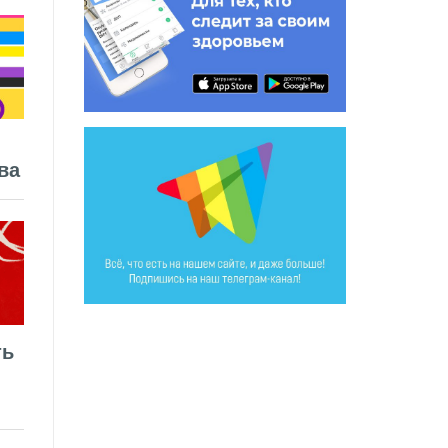
ва
ть