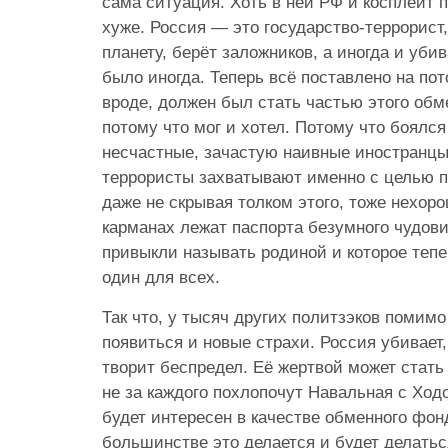
сама ситуация. Хоть в ней РФ и косплеит 
хуже. Россия — это государство-террорист,
планету, берёт заложников, а иногда и убив
было иногда. Теперь всё поставлено на пот
вроде, должен был стать частью этого обм
потому что мог и хотел. Потому что боялся
несчастные, зачастую наивные иностранцы
террористы захватывают именно с целью 
даже не скрывая толком этого, тоже нехоро
карманах лежат паспорта безумного чудови
привыкли называть родиной и которое тепе
один для всех.
Так что, у тысяч других политзэков помим
появиться и новые страхи. Россия убивает
творит беспредел. Её жертвой может стать
не за каждого похлопочут Навальная с Ход
будет интересен в качестве обменного фо
большинстве это делается и будет делатьс