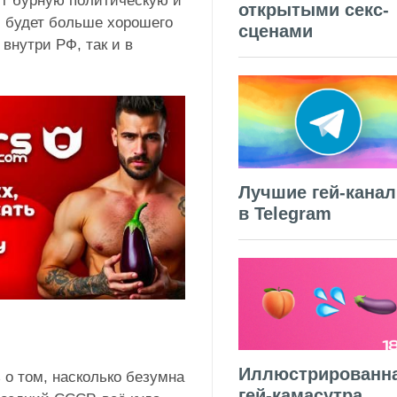
ут бурную политическую и
открытыми секс-
и будет больше хорошего
сценами
внутри РФ, так и в
Лучшие гей-кана
в Telegram
Иллюстрированн
 о том, насколько безумна
гей-камасутра