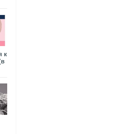
я к
(в