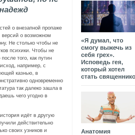
надежд
остей о внезапной пропаже
и версий о возможном
«Я думал, что
ну. Не столько чтобы не
смогу выжечь из
тков психики. Чтобы не
себя грех».
после того, как путин
Исповедь гея,
исход, например, с
который хотел
ющей казнью, в
стать священник
онстративно одновременно
атура так далеко зашла в
даешь чего угодно в
 история идёт в другую
олучили действительно
ько своих узников и
Анатомия