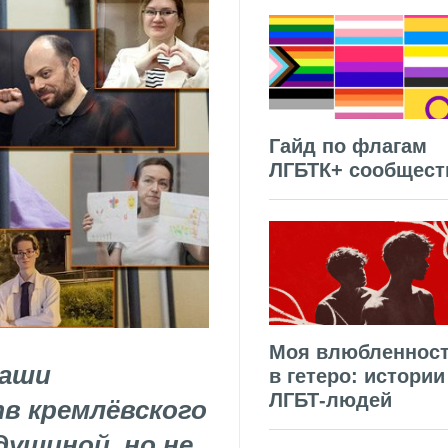
Гайд по флагам
ЛГБТК+ сообщест
Моя влюбленнос
Саши
в гетеро: истории
ЛГБТ-людей
тв кремлёвского
душиной, но не