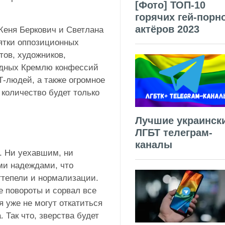
[Фото] ТОП-10
горячих гей-порн
актёров 2023
Женя Беркович и Светлана
ятки оппозиционных
тов, художников,
годных Кремлю конфессий
Т-людей, а также огромное
 количество будет только
Лучшие украинск
ЛГБТ телеграм-
каналы
. Ни уехавшим, ни
ми надеждами, что
ттепели и нормализации.
е повороты и сорвал все
я уже не могут откатиться
. Так что, зверства будет