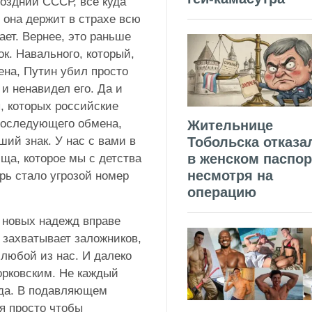
поздний СССР, всё куда
 она держит в страхе всю
ает. Вернее, это раньше
ок. Навального, который,
ена, Путин убил просто
 и ненавидел его. Да и
, которых российские
последующего обмена,
Жительнице
Тобольска отказа
ший знак. У нас с вами в
в женском паспор
ща, которое мы с детства
несмотря на
рь стало угрозой номер
операцию
о новых надежд вправе
, захватывает заложников,
 любой из нас. И далеко
орковским. Не каждый
нда. В подавляющем
я просто чтобы