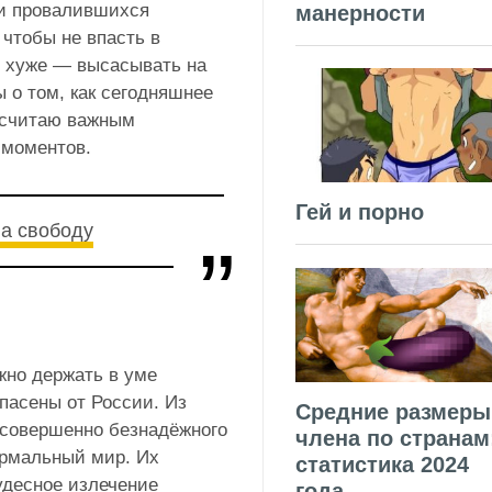
 и провалившихся
манерности
 чтобы не впасть в
о хуже — высасывать на
 о том, как сегодняшнее
 считаю важным
 моментов.
Гей и порно
а свободу
жно держать в уме
пасены от России. Из
Средние размеры
 совершенно безнадёжного
члена по странам
ормальный мир. Их
статистика 2024
чудесное излечение
года