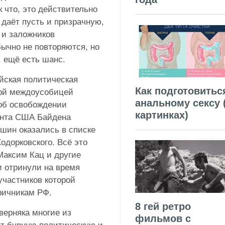
 что, это действительно
 даёт пусть и призрачную,
 и заложников
бычно не повторяются, но
, ещё есть шанс.
ийская политическая
Как подготовитьс
ной междоусобицей
анальному сексу 
об освобождении
картинках)
ента США Байдена
шин оказались в списке
одорковского. Всё это
Максим Кац и другие
 отринули на время
участников которой
ричникам РФ.
8 гей ретро
верняка многие из
фильмов с