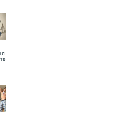
ли
те