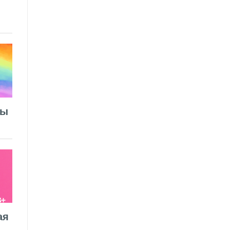
лы
ая