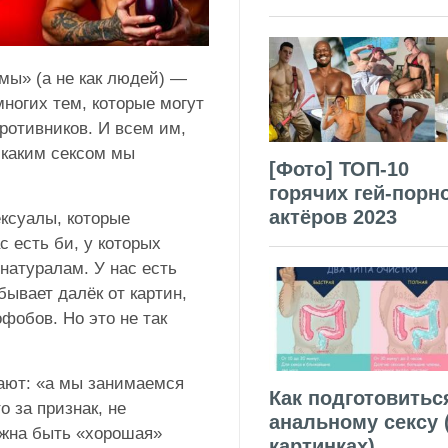
мы» (а не как людей) —
многих тем, которые могут
ротивников. И всем им,
 каким сексом мы
[Фото] ТОП-10
горячих гей-порн
актёров 2023
ексуалы, которые
с есть би, у которых
натуралам. У нас есть
бывает далёк от картин,
фобов. Но это не так
вают: «а мы занимаемся
Как подготовитьс
о за признак, не
анальному сексу 
лжна быть «хорошая»
картинках)