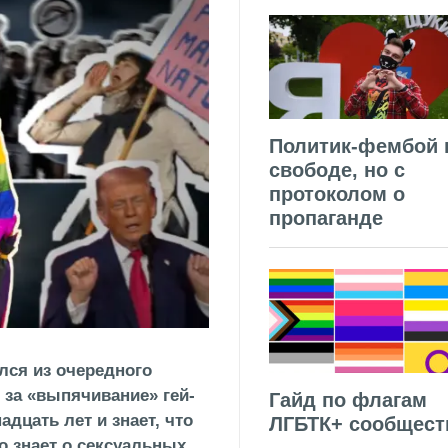
Политик-фембой 
свободе, но с
протоколом о
пропаганде
лся из очередного
 за «выпячивание» гей-
Гайд по флагам
адцать лет и знает, что
ЛГБТК+ сообщест
то знает о сексуальных