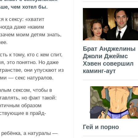
ше, чем хотел бы.
 к сексу: «хватит
ногда даже «каким
«зачем моим детям знать,
лее.
Брат Анджелины
ь к тому, кто с кем спит,
Джоли Джеймс
я, это понятно. Но даже
Хэвен совершил
транстве, они упускают из
каминг-аут
ами — секс натуралов.
олым сексом, чтобы в
тавлять, но факт такой:
ентичным образом
аствующие в прайд-
Гей и порно
 ребёнка, а натуралы —