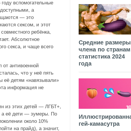
6 году вспомогательные
одоступными, а
ащаются — это
маются сексом, и этот
 совместного ребёнка,
тает. Абсолютное
Средние размеры
го секса, и чаще всего
члена по странам
статистика 2024
года
 от антивоенной
сталась, что у неё пять
обы её детям «навязывали»
эта информация не
н из этих детей — ЛГБТ+,
 а её дети — зумеры. По
Иллюстрированн
поколении около 10%
гей-камасутра
ойти на прайд), а значит,