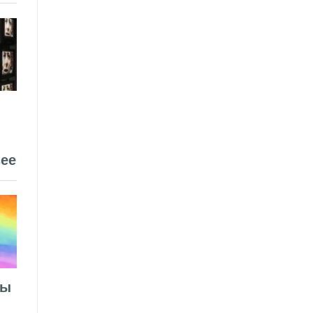
ее
лы