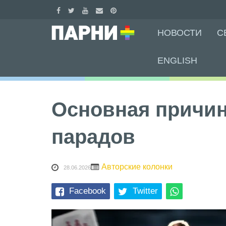
Skip
НОВОСТИ
С
to
content
ENGLISH
Основная причин
парадов
Авторские колонки
28.06.2026
Facebook
Twitter