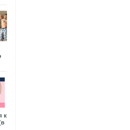
о
я к
(в