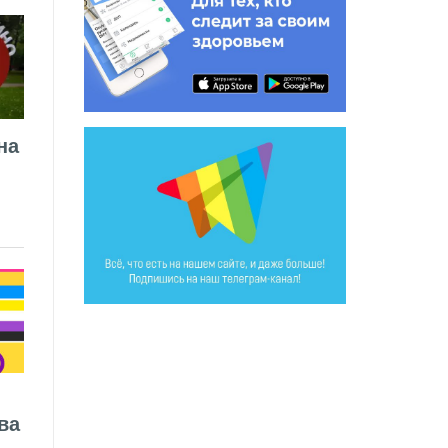
на
ва