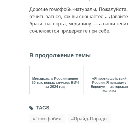
Дорогие гомофобы-натуралы. Пожалуйста, 
отчитываться, как вы сношаетесь. Давайте
браки, паспорта, медицину — а ваши генит
сочленяются придержите при себе.
В продолжение темы
Минздрав: в России менее
«Я против действий
50 тыс новых случаев ВИЧ
России. Я ненавижу
за 2024 год
Европу» — авторская
колонка
TAGS:
Гомофобия
Прайд-Парады