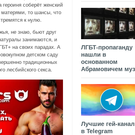
 героиня соберёт женский
 матерями, то шансы, что
стремятся к нулю.
жья, не знаю, бьют друг
натуралы занимаются, и
ЛГБТ-пропаганду
ГБТ+ на своих парадах. А
нашли в
совокупном детском саду
основанном
совершенно традиционных
Абрамовичем муз
го лесбийского секса.
Лучшие гей-кана
в Telegram