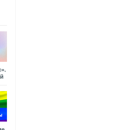
».
ей
ие