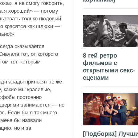
ха», я не смогу говорить,
, а я хороший» — потому
ользовать только нюдовый
кто красятся как шлюхи —
льно!»
всегда оказывается
начала тот, от которого
8 гей ретро
том тот, которым
фильмов с
открытыми секс-
сценами
йд-парады приносят те же
, какие мы красивые,
мофобы постоянно
 дверями занимаются — но
с. Если бы я так много
, меня бы назвали
цию, но и за
[Подборка] Лучш