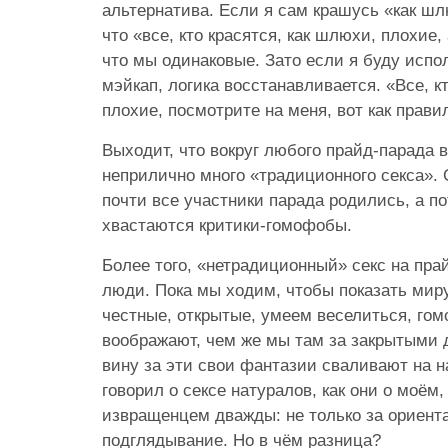
альтернатива. Если я сам крашусь «как шлю
что «все, кто красятся, как шлюхи, плохие
что мы одинаковые. Зато если я буду исп
мэйкап, логика восстанавливается. «Все, 
плохие, посмотрите на меня, вот как прави
Выходит, что вокруг любого прайд-парада 
неприлично много «традиционного секса». С
почти все участники парада родились, а по
хвастаются критики-гомофобы.
Более того, «нетрадиционный» секс на пра
люди. Пока мы ходим, чтобы показать миру
честные, открытые, умеем веселиться, го
воображают, чем же мы там за закрытыми
вину за эти свои фантазии сваливают на на
говорил о сексе натуралов, как они о моём
извращенцем дважды: не только за ориента
подглядывание. Но в чём разница?