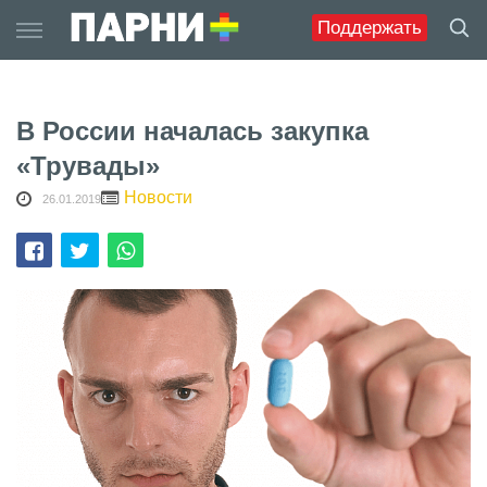
Skip
Поддержать
to
content
В России началась закупка
«Трувады»
Новости
26.01.2019