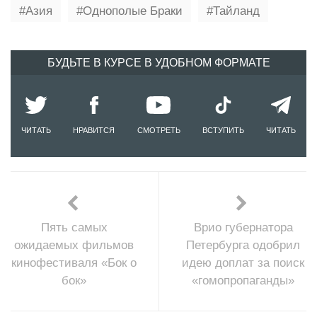
Азия
Однополые Браки
Тайланд
БУДЬТЕ В КУРСЕ В УДОБНОМ ФОРМАТЕ
ЧИТАТЬ
НРАВИТСЯ
СМОТРЕТЬ
ВСТУПИТЬ
ЧИТАТЬ
Пять самых
Врио губернатора
ожидаемых фильмов
Петербурга одобрил
кинофестиваля «Бок о
идею доплат за поиск
бок»
«гомопропаганды»