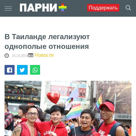
Skip
Поддержать
to
content
В Таиланде легализуют
однополые отношения
Новости
16.10.2018