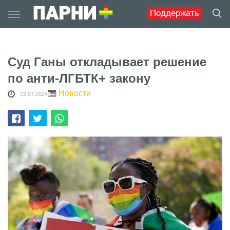
Skip
Поддержать
to
content
Суд Ганы откладывает решение
по анти-ЛГБТК+ закону
Новости
22.07.2024