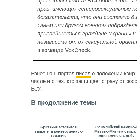
представители ЛГБТ-сообщества. Л
прав, имеющих гетеросексуальные п
доказательств, что они системно д
ОМБр или другом военном подраздел
присоединиться граждане Украины и
независимо от их сексуальной ориен
в команде VoxCheck.
Ранее наш портал
писал
о положении квир-
числе и о тех, кто защищает страну от рос
ВСУ.
В продолжение темы
Британия готовится
Олимпийский чемпион
запретить конверсионную
Мэттью Митчем сыгра
терапию
однополую свадьбу