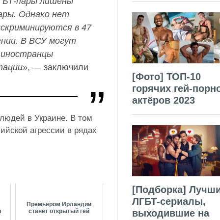
ГБТ-пары лишены
ары. Однако нет
искриминируются в 47
ении. В ВСУ могут
 иностранцы
тации»
, — заключили
[Фото] ТОП-10
горячих гей-порн
актёров 2023
людей в Украине. В том
сийской агрессии в рядах
[Подборка] Лучш
ЛГБТ-сериалы,
Премьером Ирландии
л
станет открытый гей
выходившие на