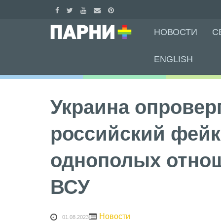
Skip
НОВОСТИ
С
to
content
ENGLISH
Украина опровер
российский фейк
однополых отно
ВСУ
Новости
01.08.2023