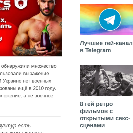
Лучшие гей-кана
в Telegram
ы обнаружили множество
ользовали выражение
В Украине нет военных
ованы ещё в 2010 году.
оложение, а не военное
8 гей ретро
фильмов с
открытыми секс-
сценами
руктур есть