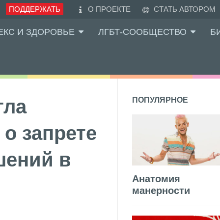
ПОДДЕРЖАТЬ
О ПРОЕКТЕ
СТАТЬ АВТОРОМ
ЕКС И ЗДОРОВЬЕ
ЛГБТ-СООБЩЕСТВО
Б
гла
ПОПУЛЯРНОЕ
 о запрете
шений в
Анатомия
манерности