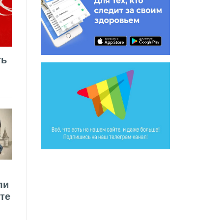
ть
ли
те