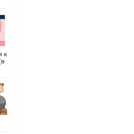
я к
(в