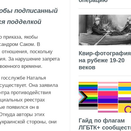
операцию
обы подписанный
ся подделкой
 приказа, якобы
сандром Саком. В
 отношения, поскольку
Квир-фотография
ия. За нарушение запрета
на рубеже 19-20
военного времени.
веков
о госслужбе Наталья
существует. Она заявила
ентра противодействия
ициальных реестрах
ые появился он в
Откуда авторы этих
Гайд по флагам
 украинской стороны, они
ЛГБТК+ сообщест