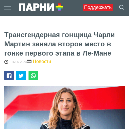
Skip
Поддержать
to
content
Трансгендерная гонщица Чарли
Мартин заняла второе место в
гонке первого этапа в Ле-Мане
Новости
16.06.2024