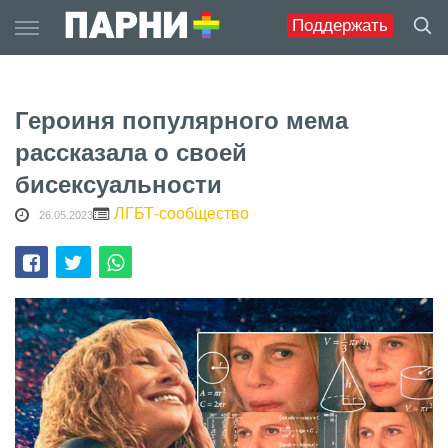
Skip
Поддержать
to
content
Героиня популярного мема
рассказала о своей
бисексуальности
ЛГБТ-сообщество
26.05.2023