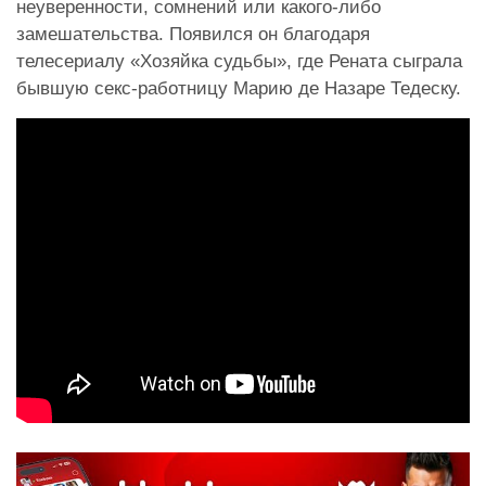
неуверенности, сомнений или какого-либо
замешательства. Появился он благодаря
телесериалу «Хозяйка судьбы», где Рената сыграла
бывшую секс-работницу Марию де Назаре Тедеску.