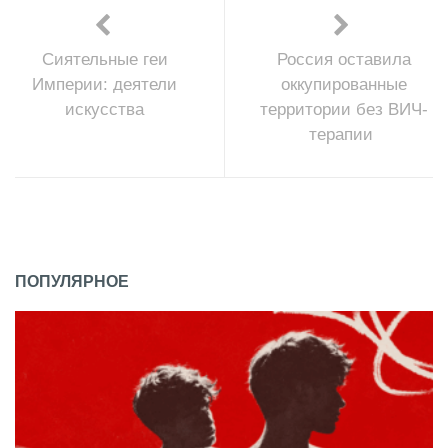
Сиятельные геи
Россия оставила
Империи: деятели
оккупированные
искусства
территории без ВИЧ-
терапии
ПОПУЛЯРНОЕ