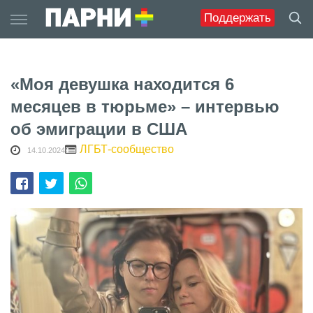
Skip
Поддержать
to
content
«Моя девушка находится 6
месяцев в тюрьме» – интервью
об эмиграции в США
ЛГБТ-сообщество
14.10.2024