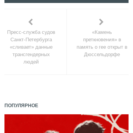
Пресс-служба судов
«Камень
Санкт-Петербурга
преткновения» в
«сливает» данные
память о гее открыт в
трансгендерных
Дюссельдорфе
людей
ПОПУЛЯРНОЕ