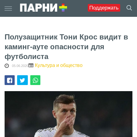
Skip
Поддержать
to
content
Полузащитник Тони Крос видит в
каминг-ауте опасности для
футболиста
Культура и общество
05.06.2020