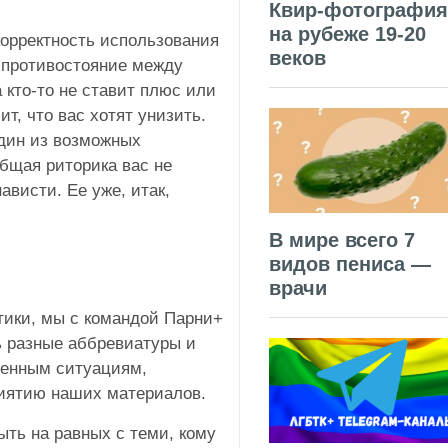
Квир-фотография
на рубеже 19-20
корректность использования
веков
 противостояние между
 кто-то не ставит плюс или
ит, что вас хотят унизить.
один из возможных
общая риторика вас не
ависти. Ее уже, итак,
В мире всего 7
видов пениса —
врачи
тики, мы с командой Парни+
ь разные аббревиатуры и
ленным ситуациям,
иятию наших материалов.
ыть на равных с теми, кому