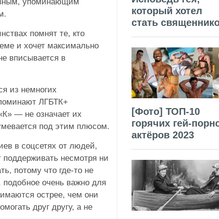
ивным, упоминающим
который хотел
м.
стать священник
нствах помнят те, кто
теме и хочет максимально
 не вписывается в
ся из немногих
упоминают ЛГБТК+
[Фото] ТОП-10
«К» — не означает их
горячих гей-порн
умевается под этим плюсом.
актёров 2023
иев в соцсетях от людей,
т поддерживать несмотря ни
ть, потому что где-то не
, подобное очень важно для
нимаются острее, чем они
могать друг другу, а не