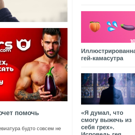
Иллюстрированн
гей-камасутра
хочет помочь
«Я думал, что
смогу выжечь из
себя грех».
евиатура будто совсем не
Исповедь гея,