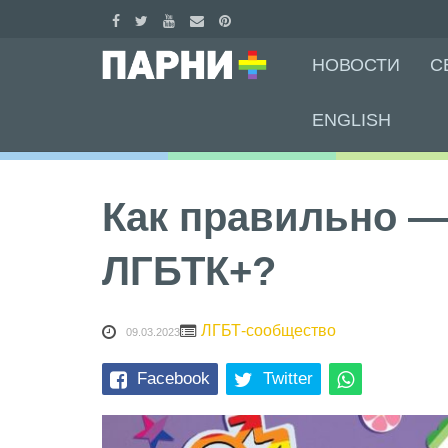
Skip
НОВОСТИ
С
to
content
ENGLISH
Как правильно —
ЛГБТК+?
ЛГБТ-сообщество
09.03.2023
Facebook
Twitter