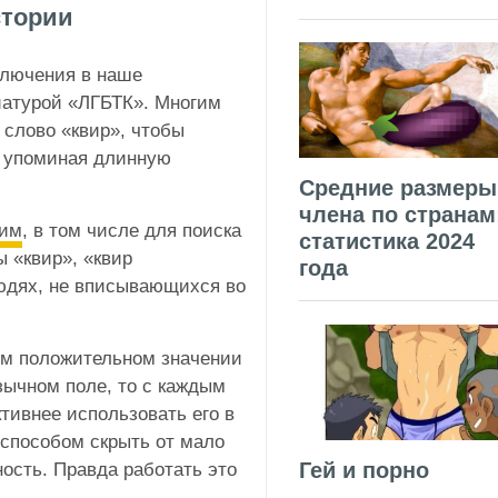
стории
ключения в наше
виатурой «ЛГБТК». Многим
 слово «квир», чтобы
е упоминая длинную
Средние размеры
члена по странам
рим
, в том числе для поиска
статистика 2024
ы «квир», «квир
года
людях, не вписывающихся во
ом положительном значении
зычном поле, то с каждым
ивнее использовать его в
 способом скрыть от мало
Гей и порно
сть. Правда работать это