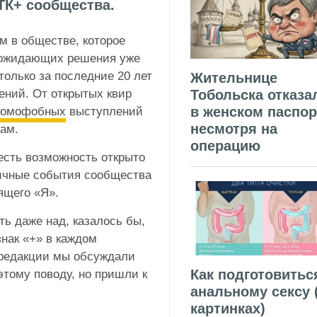
К+ сообщества.
м в обществе, которое
 ожидающих решения уже
только за последние 20 лет
Жительнице
ений. От открытых квир
Тобольска отказа
в женском паспор
гомофобных
выступлений
несмотря на
ам.
операцию
 есть возможность открыто
личные события сообщества
ящего «Я».
ь даже над, казалось бы,
нак «+» в каждом
 редакции мы обсуждали
Как подготовитьс
этому поводу, но пришли к
анальному сексу 
картинках)