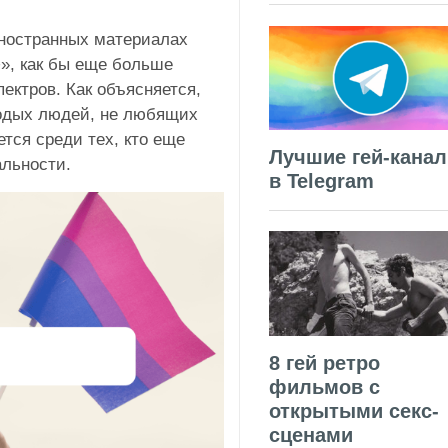
иностранных материалах
», как бы еще больше
ектров. Как объясняется,
одых людей, не любящих
тся среди тех, кто еще
Лучшие гей-кана
альности.
в Telegram
8 гей ретро
фильмов с
открытыми секс-
сценами