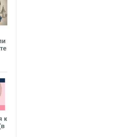
ли
те
я к
(в