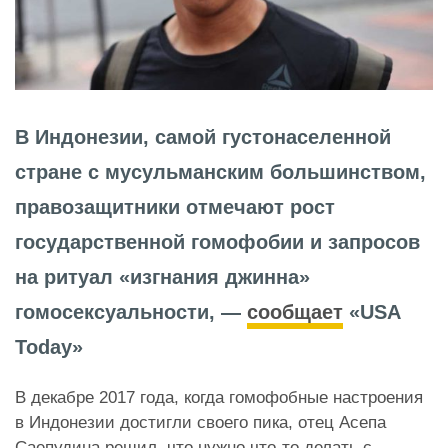
В Индонезии, самой густонаселенной
стране с мусульманским большинством,
правозащитники отмечают рост
государственной гомофобии и запросов
на ритуал «изгнания джинна»
гомосексуальности, —
сообщает
«USA
Today»
В декабре 2017 года, когда гомофобные настроения
в Индонезии достигли своего пика, отец Асепа
Саепудина решил, что нужно что-то делать с