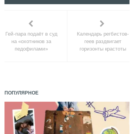
Гей-пара подаёт в суд
Календарь регбистов-
на «охотников за
геев раздвигает
педофилами»
горизонты крастоты
ПОПУЛЯРНОЕ