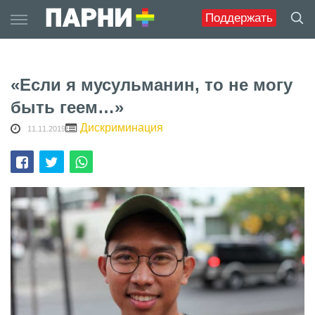
Skip
Поддержать
to
content
«Если я мусульманин, то не могу
быть геем…»
Дискриминация
11.11.2019