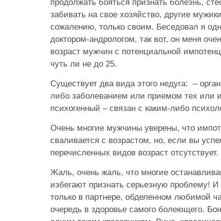
продолжать бояться признать болезнь, сте
забивать на свое хозяйство, другие мужики 
сожалению, только своим. Беседовал я од
доктором-андрологом, так вот, он меня очен
возраст мужчин с потенциальной импотенци
чуть ли не до 25.
Существует два вида этого недуга: – органи
либо заболеванием или приемом тех или и
психогенный – связан с каким-либо психо
Очень многие мужчины уверены, что импоте
сваливается с возрастом, но, если вы успе
перечисленных видов возраст отсутствует.
Жаль, очень жаль, что многие останавливаю
избегают признать серьезную проблему! И 
только в партнере, обделенном любимой ча
очередь в здоровье самого болеющего. Бо