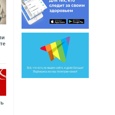
ли
те
ть