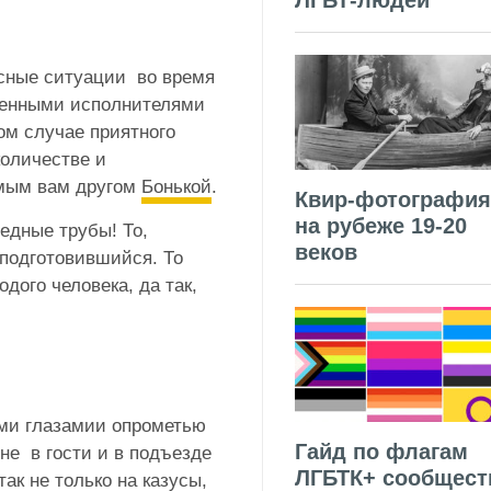
ЛГБТ-людей
усные ситуации во время
венными исполнителями
ом случае приятного
количестве и
омым вам другом
Бонькой
.
Квир-фотография
на рубеже 19-20
медные трубы! То,
веков
подготовившийся. То
дого человека, да так,
ыми глазамии опрометью
Гайд по флагам
мне в гости и в подъезде
ЛГБТК+ сообщест
ак не только на казусы,