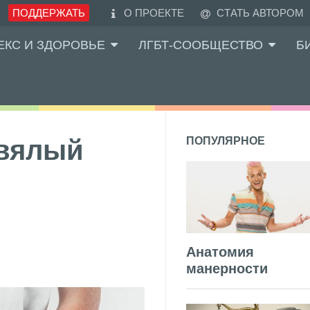
ПОДДЕРЖАТЬ
О ПРОЕКТЕ
СТАТЬ АВТОРОМ
ЕКС И ЗДОРОВЬЕ
ЛГБТ-СООБЩЕСТВО
Б
 вялый
ПОПУЛЯРНОЕ
Анатомия
манерности