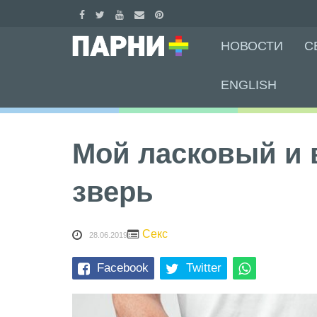
Skip
НОВОСТИ
С
to
content
ENGLISH
Мой ласковый и
зверь
Секс
28.06.2019
Facebook
Twitter