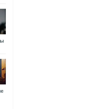
лы
ие