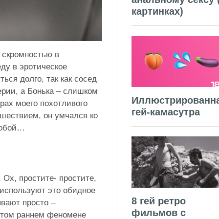
картинках)
̆ скромностью в
ду в эротическое
ься долго, так как сосед
рии, а Бонька – слишком
Иллюстрированн
рах моего похотливого
гей-камасутра
сшествием, он умчался ко
обой…
 Ох, простите- простите,
е используют это обидное
8 гей ретро
ывают просто –
фильмов с
этом раннем феномене