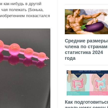
 как-нибудь в другой
у чая полежать (Бонька,
риобретением похвастался
Средние размеры
члена по странам
статистика 2024
года
Как подготовитьс
анальному сексу 