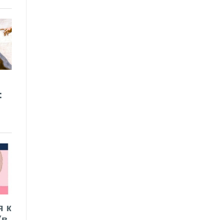
:
я к
(в