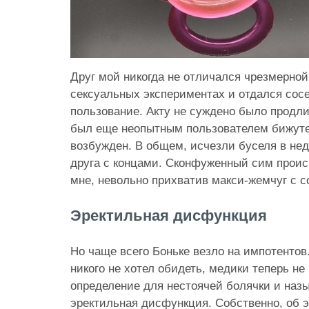
Друг мой никогда не отличался чрезмернои
сексуальных экспериментах и отдался сосе
пользование. Акту не суждено было продлит
был еще неопытным пользователем бижуте
возбужден. В общем, исчезли буселя в нед
друга с концами. Сконфуженный сим прои
мне, невольно прихватив макси-жемчуг с с
Эректильная дисфункция
Но чаще всего Боньке везло на импотентов.
никого не хотел обидеть, медики теперь н
определение для нестоячей болячки и наз
эректильная дисфункция. Собственно, об 