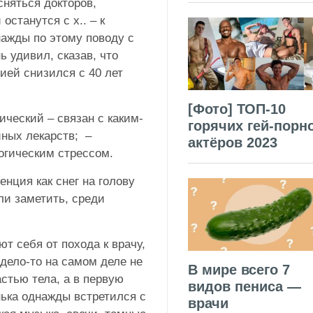
сняться докторов,
останутся с х.. – к
нажды по этому поводу с
ь удивил, сказав, что
ей снизился с 40 лет
[Фото] ТОП-10
ческий – связан с каким-
горячих гей-порн
ных лекарств; –
актёров 2023
логическим стрессом.
нция как снег на голову
ли заметить, среди
т себя от похода к врачу,
дело-то на самом деле не
В мире всего 7
стью тела, а в первую
видов пениса —
нька однажды встретился с
врачи