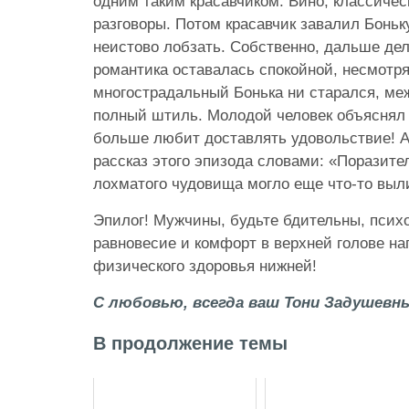
одним таким красавчиком. Вино, классичес
разговоры. Потом красавчик завалил Боньку 
неистово лобзать. Собственно, дальше дел
романтика оставалась спокойной, несмотря
многострадальный Бонька ни старался, ме
полный штиль. Молодой человек объяснял с
больше любит доставлять удовольствие! А
рассказ этого эпизода словами: «Поразител
лохматого чудовища могло еще что-то выл
Эпилог! Мужчины, будьте бдительны, психо
равновесие и комфорт в верхней голове н
физического здоровья нижней!
С любовью, всегда ваш Тони Задушевны
В продолжение темы