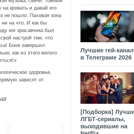
кая музыка, свечи, томные
на кровать и давай его
о не пошло. Паховая зона
 ни на что. И как бы
жду ног красавчика был
вой настрой тем, что
ха! Боня завершил
Лучшие гей-кана
ьно, как из этого вялого
в Телеграме 2026
иться!»
логическое здоровье,
апрямую зависят от
й!
[Подборка] Лучш
ЛГБТ-сериалы,
выходившие на
Netflix