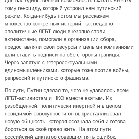
для нас единственной возможность сказать «НЕТ!»
тому геноциду, который устроил нам путинский
режим. Когда-нибудь потом мы расскажем
множество конкретных историй, как недавно
аполитичные ЛГБТ-люди внезапно стали
активистами, помогали в организации сбора,
предоставляли свои ресурсы и целыми компаниями
шли ставить подписи по обе стороны границы.
Через запятую с гетеросексуальными
единомышленниками, которые тоже против войны,
репрессий и путинского фашизма.
По сути, Путин сделал то, чего не удавалось всем
ЛГБТ-активистам и НКО вместе взятым. Из
разобщённой, политически инертной и в целом
невидимой совокупности он выкристаллизовал
новую общность, которая осознала себя и готова
бороться за своё право жить. На этом пути
российский диктатор совершил пять ошибок.