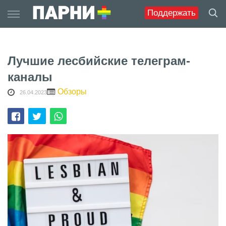
Skip
Поддержать
to
content
Лучшие лесбийские телеграм-
каналы
Обзоры
26.04.2023