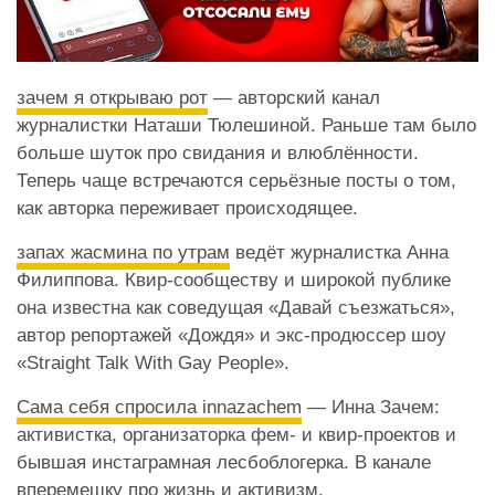
зачем я открываю рот
— авторский канал
журналистки Наташи Тюлешиной. Раньше там было
больше шуток про свидания и влюблённости.
Теперь чаще встречаются серьёзные посты о том,
как авторка переживает происходящее.
запах жасмина по утрам
ведёт журналистка Анна
Филиппова. Квир-сообществу и широкой публике
она известна как соведущая «Давай съезжаться»,
автор репортажей «Дождя» и экс-продюссер шоу
«Straight Talk With Gay People».
Сама себя спросила innazachem
— Инна Зачем:
активистка, организаторка фем- и квир-проектов и
бывшая инстаграмная лесбоблогерка. В канале
вперемешку про жизнь и активизм.