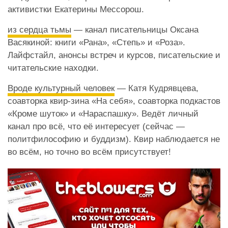
активистки Екатерины Мессорош.
из сердца тьмы
— канал писательницы Оксана
Васякиной: книги «Рана», «Степь» и «Роза».
Лайфстайл, анонсы встреч и курсов, писательские и
читательские находки.
Вроде культурный человек
— Катя Кудрявцева,
соавторка квир-зина «На себя», соавторка подкастов
«Кроме шуток» и «Нараспашку». Ведёт личный
канал про всё, что её интересует (сейчас —
политфилософию и буддизм). Квир наблюдается не
во всём, но точно во всём присутствует!