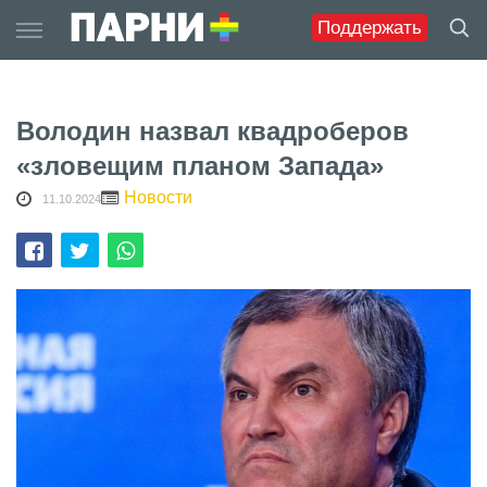
Skip
Поддержать
to
content
Володин назвал квадроберов
«зловещим планом Запада»
Новости
11.10.2024