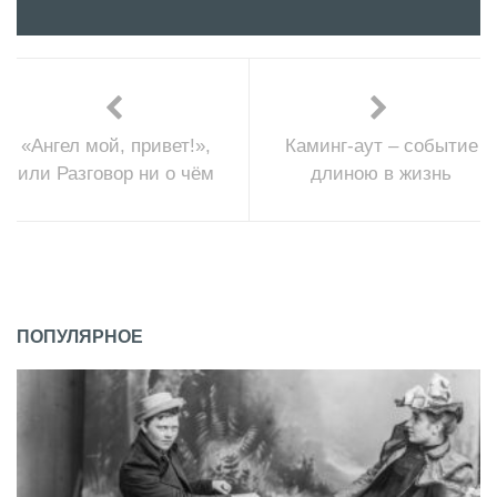
«Ангел мой, привет!»,
Каминг-аут – событие
или Разговор ни о чём
длиною в жизнь
ПОПУЛЯРНОЕ