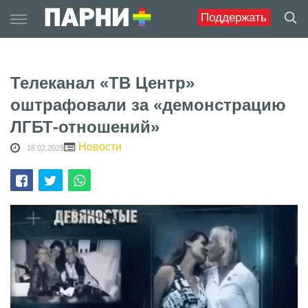
Skip
Поддержать
to
content
Телеканал «ТВ Центр»
оштрафовали за «демонстрацию
ЛГБТ-отношений»
Новости
18.02.2025