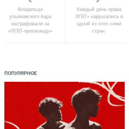
Владельца
Каждый день права
ульяновского бара
ЛГБТ+ нарушались в
оштрафовали за
одной из этих семи
«ЛГБТ-пропаганду»
стран
ПОПУЛЯРНОЕ