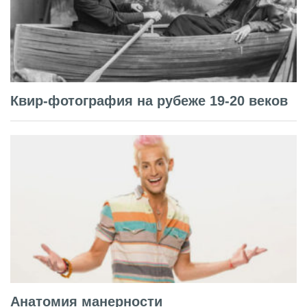
Квир-фотография на рубеже 19-20 веков
Анатомия манерности