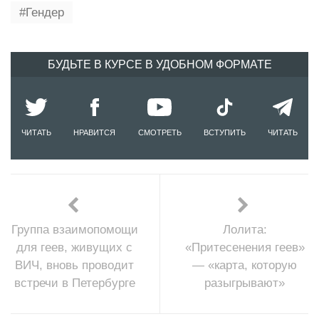
Гендер
БУДЬТЕ В КУРСЕ В УДОБНОМ ФОРМАТЕ
ЧИТАТЬ
НРАВИТСЯ
СМОТРЕТЬ
ВСТУПИТЬ
ЧИТАТЬ
Группа взаимопомощи
Лолита:
для геев, живущих с
«Притесенения геев»
ВИЧ, вновь проводит
— «карта, которую
встречи в Петербурге
разыгрывают»