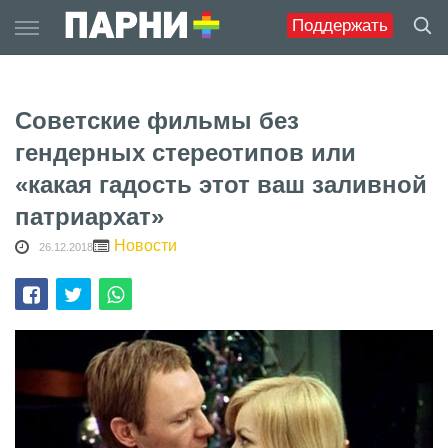
Skip
Поддержать
to
content
Советские фильмы без
гендерных стереотипов или
«какая гадость этот ваш заливной
патриархат»
Новости
26.12.2018