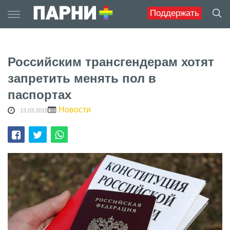
Skip
Поддержать
to
content
Российским трансгендерам хотят
запретить менять пол в
паспортах
Новости
13.03.2018