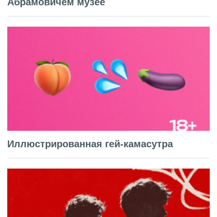
Абрамовичем музее
Иллюстрированная гей-камасутра