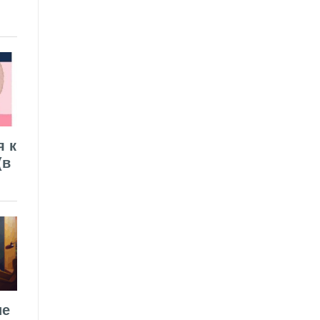
я к
(в
ие