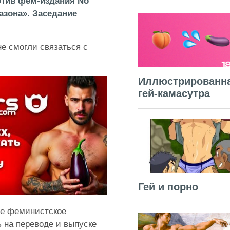
отив фем-издания No
зона». Заседание
не смогли связаться с
Иллюстрированн
гей-камасутра
Гей и порно
ое феминистское
 на переводе и выпуске