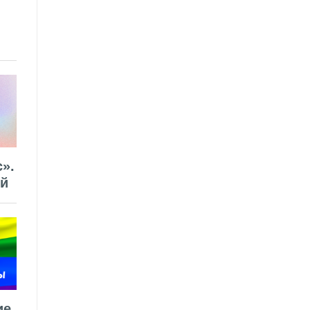
».
ей
ие