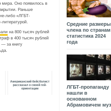
о мира. Оно появилось в
 закрытии. Раньше
кие-либо «ЛГБТ-
м-литературой.
Средние размеры
члена по странам
вали
на 800 тысяч рублей
статистика 2024
Штраф в 400 тысяч рублей
года
 — за книгу
ьда.
Американский бейсболист
рассказал о своей гей-
ЛГБТ-пропаганду
ориентации
нашли в
основанном
Абрамовичем муз