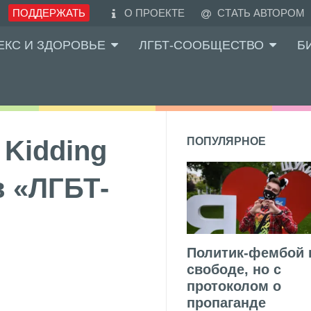
ПОДДЕРЖАТЬ
О ПРОЕКТЕ
СТАТЬ АВТОРОМ
ЕКС И ЗДОРОВЬЕ
ЛГБТ-СООБЩЕСТВО
Б
 Kidding
ПОПУЛЯРНОЕ
в «ЛГБТ-
Политик-фембой 
свободе, но с
протоколом о
пропаганде