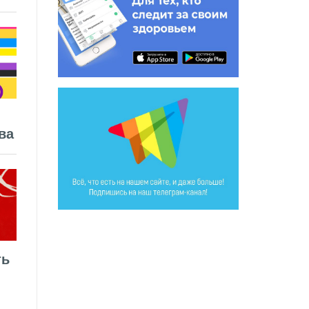
ва
ть