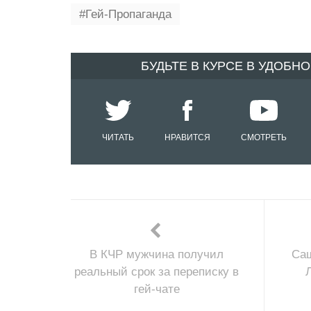
Гей-Пропаганда
БУДЬТЕ В КУРСЕ В УДОБН
ЧИТАТЬ
НРАВИТСЯ
СМОТРЕТЬ
В КЧР мужчина получил
Саш
реальный срок за переписку в
гей-чате