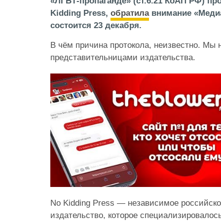
«ЛГБТ-пропаганде» (ст.6.21 КоАП РФ) пр
Kidding Press,
обратила
внимание «Медиа
состоится 23 декабря.
В чём причина протокола, неизвестно. Мы 
представительницами издательства.
No Kidding Press — независимое российск
издательство, которое специализировалось