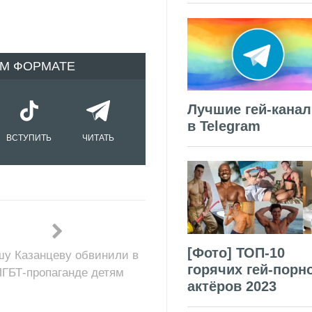
ОМ ФОРМАТЕ
Лучшие гей-кана
в Telegram
ВСТУПИТЬ
ЧИТАТЬ
[Фото] ТОП-10
у Казанцеву обвинили в
горячих гей-порн
ЛГБТ-пропаганде детям
актёров 2023