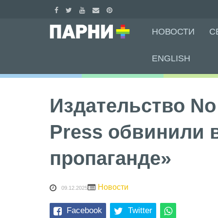
Skip
НОВОСТИ
С
to
content
ENGLISH
Издательство No
Press обвинили 
пропаганде»
Новости
09.12.2025
Facebook
Twitter