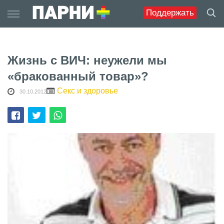
Skip
Поддержать
to
content
Жизнь с ВИЧ: неужели мы
«бракованный товар»?
Секс и здоровье
30.10.2012