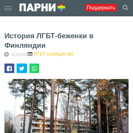
Skip
Поддержать
to
content
История ЛГБТ-беженки в
Финляндии
ЛГБТ-сообщество
22.10.2021