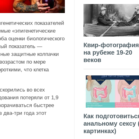
генетических показателей
емые «эпигенетические
оба оценки биологического
Квир-фотография
тый показатель —
на рубеже 19-20
зные защитные колпачки
веков
возрастом по мере
ороткими, что клетка
скорились во всех
ования потеряли от 1,9
укорачиваться быстрее
з два-три года этот
Как подготовитьс
анальному сексу 
картинках)