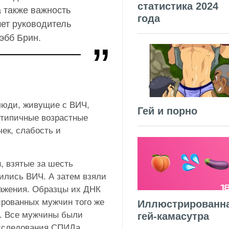
статистика 2024
а также важность
года
ет руководитель
эбб Брин.
люди, живущие с ВИЧ,
Гей и порно
 типичные возрастные
чек, слабость и
, взятые за шесть
зились ВИЧ. А затем взяли
ражения. Образцы их ДНК
рованных мужчин того же
Иллюстрированн
и. Все мужчины были
гей-камасутра
исследования СПИДа,