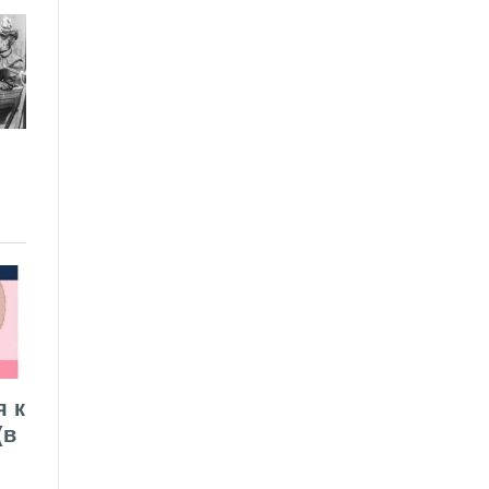
я к
(в