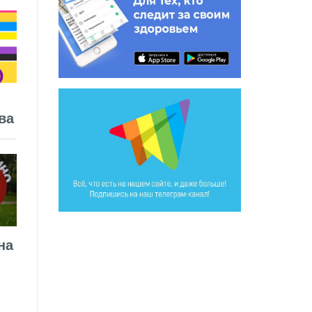
ва
на