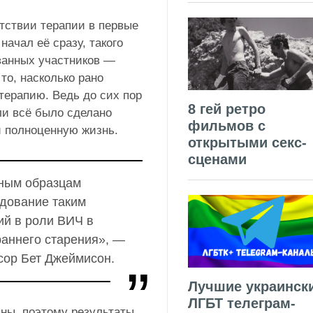
тствии терапии в первые
начал её сразу, такого
ванных участников —
то, насколько рано
терапию. Ведь до сих пор
8 гей ретро
ли всё было сделано
фильмов с
и полноценную жизнь.
открытыми секс-
сценами
нным образцам
едование таким
ий в роли ВИЧ в
раннего старения», —
сор Бет Джеймисон.
Лучшие украинск
ЛГБТ телеграм-
ны, поэтому результаты