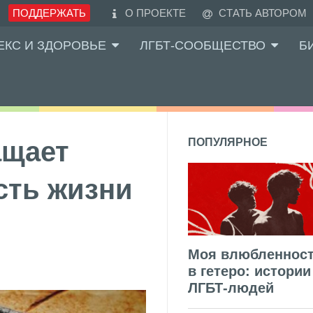
ПОДДЕРЖАТЬ
О ПРОЕКТЕ
СТАТЬ АВТОРОМ
ЕКС И ЗДОРОВЬЕ
ЛГБТ-СООБЩЕСТВО
Б
ащает
ПОПУЛЯРНОЕ
сть жизни
Моя влюбленнос
в гетеро: истории
ЛГБТ-людей