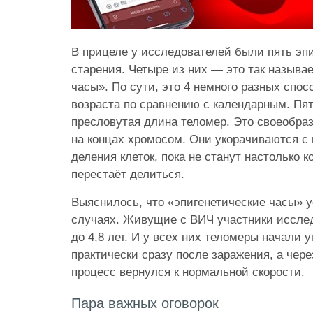
В прицеле у исследователей были пять эпи
старения. Четыре из них — это так называ
часы». По сути, это 4 немного разных спос
возраста по сравнению с календарным. Пя
пресловутая длина теломер. Это своеобра
на концах хромосом. Они укорачиваются с 
деления клеток, пока не станут настолько к
перестаёт делиться.
Выяснилось, что «эпигенетические часы» у
случаях. Живущие с ВИЧ участники исслед
до 4,8 лет. И у всех них теломеры начали 
практически сразу после заражения, а чере
процесс вернулся к нормальной скорости.
Пара важных оговорок