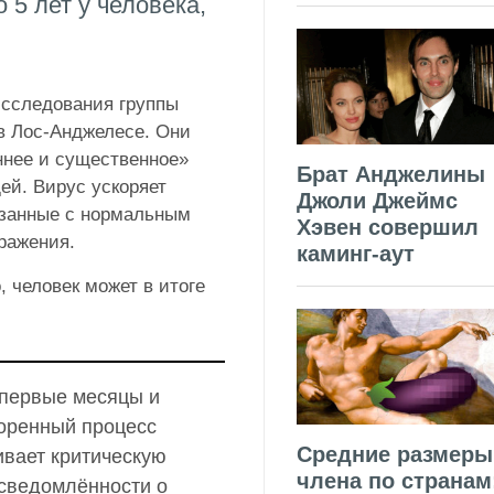
 5 лет у человека,
сследования группы
в Лос-Анджелесе. Они
ннее и существенное»
Брат Анджелины
ей. Вирус ускоряет
Джоли Джеймс
язанные с нормальным
Хэвен совершил
аражения.
каминг-аут
 человек может в итоге
 первые месяцы и
коренный процесс
Средние размеры
ивает критическую
члена по странам
осведомлённости о