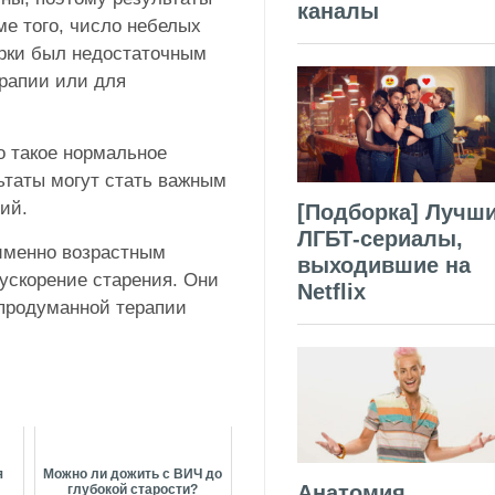
каналы
е того, число небелых
рки был недостаточным
рапии или для
то такое нормальное
ьтаты могут стать важным
ий.
[Подборка] Лучш
ЛГБТ-сериалы,
именно возрастным
выходившие на
ускорение старения. Они
Netflix
 продуманной терапии
я
Можно ли дожить с ВИЧ до
Анатомия
глубокой старости?