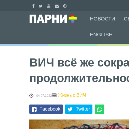
Skip
НОВОСТИ
С
to
content
ENGLISH
ВИЧ всё же сокр
продолжительно
Жизнь с ВИЧ
04.07.2022
Facebook
Twitter