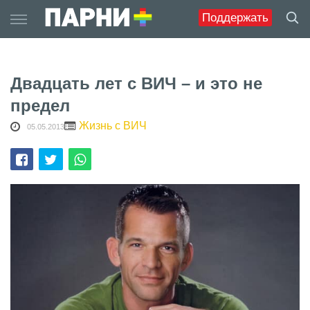
Skip
Поддержать
to
content
Двадцать лет с ВИЧ – и это не
предел
Жизнь с ВИЧ
05.05.2013