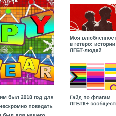
Моя влюбленнос
в гетеро: истории
ЛГБТ-людей
ким был 2018 год для
Гайд по флагам
ЛГБТК+ сообщест
нескромно поведать
д был для нашего