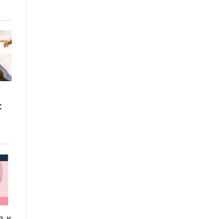
:
я к