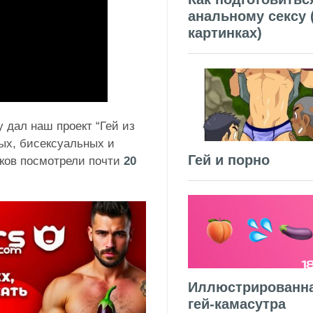
анальному сексу 
картинках)
 дал наш проект “Гей из
ых, бисексуальных и
Гей и порно
дков посмотрели почти
20
Иллюстрированн
гей-камасутра