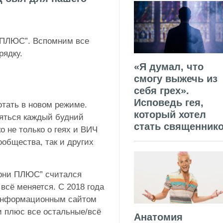
и ПЛЮС”. Вспомним все
рядку.
«Я думал, что
смогу выжечь из
себя грех».
Исповедь гея,
отать в новом режиме.
который хотел
ляться каждый будний
стать священник
о не только о геях и ВИЧ
ообщества, так и других
арни ПЛЮС” считался
всё меняется. С 2018 года
информационным сайтом
и плюс все остальные/всё
Анатомия