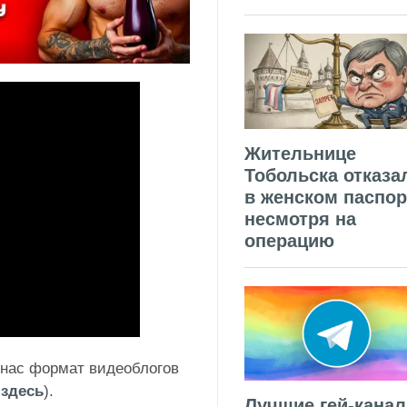
Жительнице
Тобольска отказа
в женском паспор
несмотря на
операцию
 нас формат видеоблогов
ь
здесь
).
Лучшие гей-кана