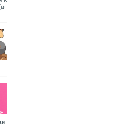
(в
ая