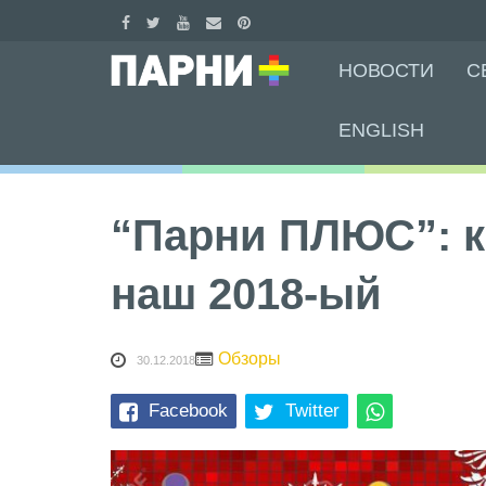
Skip
НОВОСТИ
С
to
content
ENGLISH
“Парни ПЛЮС”: 
наш 2018-ый
Обзоры
30.12.2018
Facebook
Twitter