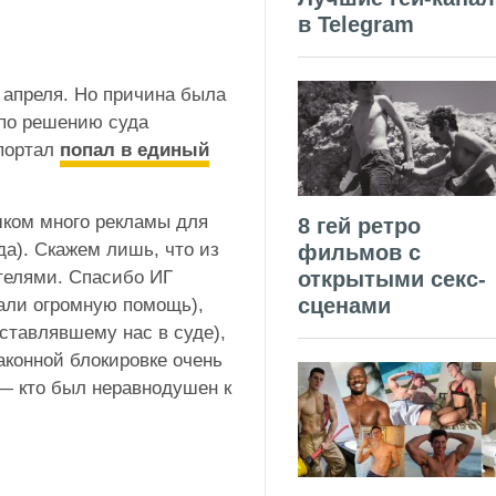
в Telegram
е апреля. Но причина была
 по решению суда
 портал
попал в единый
шком много рекламы для
8 гей ретро
да). Скажем лишь, что из
фильмов с
открытыми секс-
телями. Спасибо ИГ
сценами
зали огромную помощь),
тавлявшему нас в суде),
конной блокировке очень
 — кто был неравнодушен к