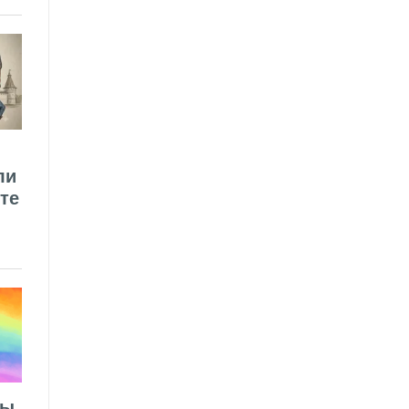
ли
те
лы