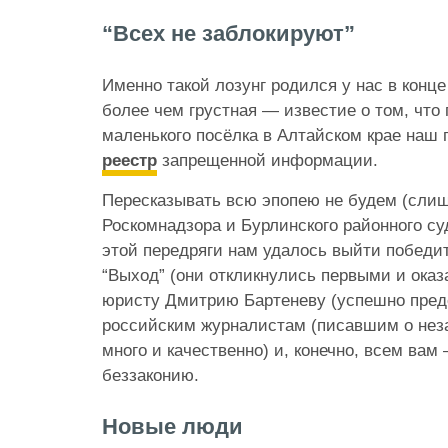
“Всех не заблокируют”
Именно такой лозунг родился у нас в конц
более чем грустная — известие о том, что
маленького посёлка в Алтайском крае наш
реестр
запрещенной информации.
Пересказывать всю эпопею не будем (сли
Роскомнадзора и Бурлинского районного су
этой передряги нам удалось выйти победи
“Выход” (они откликнулись первыми и ока
юристу Дмитрию Бартеневу (успешно предс
российским журналистам (писавшим о неза
много и качественно) и, конечно, всем вам
беззаконию.
Новые люди