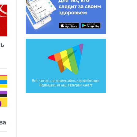
ть
ва