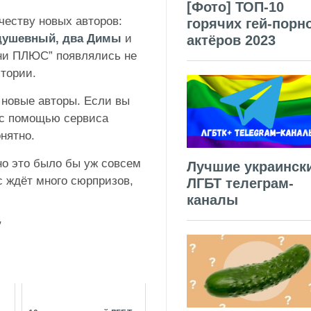
[Фото] ТОП-10
честву новых авторов:
горячих гей-порн
адушевный, два Димы
и
актёров 2023
рни ПЛЮС” появлялись не
стории.
я новые авторы. Если вы
 с помощью сервиса
нятно.
но это было бы уж совсем
Лучшие украинск
ас ждёт много сюрпризов,
ЛГБТ телеграм-
каналы
”