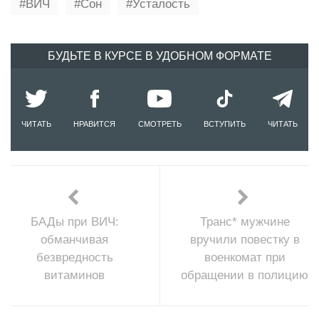
ВИЧ
Сон
Усталость
БУДЬТЕ В КУРСЕ В УДОБНОМ ФОРМАТЕ
ЧИТАТЬ
НРАВИТСЯ
СМОТРЕТЬ
ВСТУПИТЬ
ЧИТАТЬ
БАДы при ВИЧ:
Транс* мужчине
обманчивая
вручили повестку в
безвредность
военкомат при
витаминов
обращении в полицию