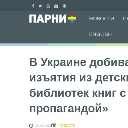
Skip
НОВОСТИ
С
to
content
ENGLISH
В Украине добив
изъятия из детск
библиотек книг с
пропагандой»
Новости
02.03.2021