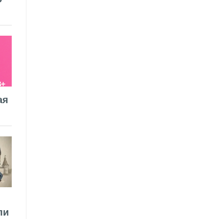
ая
ли