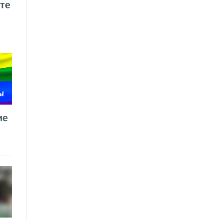
те
ие