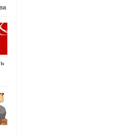
ва
ть