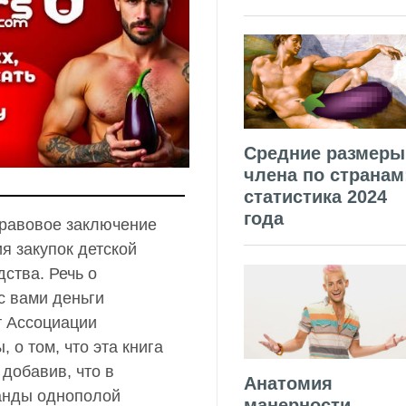
Средние размеры
члена по странам
статистика 2024
года
 Правовое заключение
я закупок детской
ства. Речь о
с вами деньги
от Ассоциации
 о том, что эта книга
 добавив, что в
Анатомия
ганды однополой
манерности