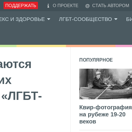
ПОДДЕРЖАТЬ
О ПРОЕКТЕ
СТАТЬ АВТОРОМ
ЕКС И ЗДОРОВЬЕ
ЛГБТ-СООБЩЕСТВО
Б
аются
ПОПУЛЯРНОЕ
их
 «ЛГБТ-
Квир-фотография
на рубеже 19-20
веков