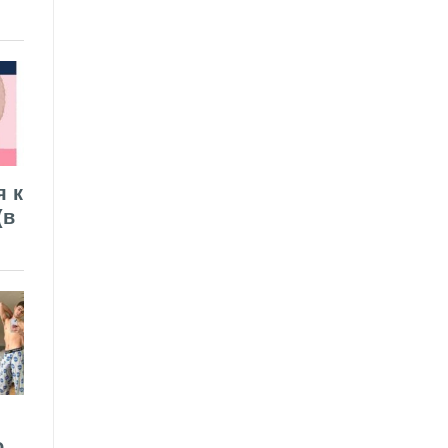
я к
(в
о