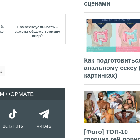
сценами
ей-
Помосексуальность –
ске
замена общему термину
квир?
Как подготовитьс
анальному сексу 
а
картинках)
ОМ ФОРМАТЕ
ВСТУПИТЬ
ЧИТАТЬ
[Фото] ТОП-10
горячих гей-порн