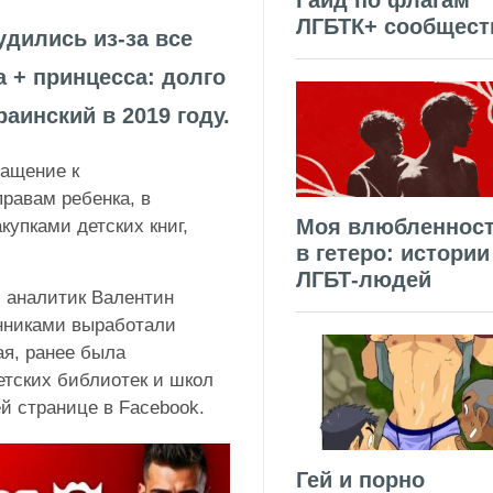
Гайд по флагам
ЛГБТК+ сообщест
дились из-за все
 + принцесса: долго
аинский в 2019 году.
ращение к
равам ребенка, в
Моя влюбленнос
купками детских книг,
в гетеро: истории
ЛГБТ-людей
й аналитик Валентин
нниками выработали
ая, ранее была
етских библиотек и школ
й странице в Facebook.
Гей и порно