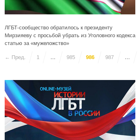
ЛГБТ-сообщество обратилось к президенту
Мирзияеву с просьбой убрать из Уголовного кодекса
статью за «мужеложство»
← Пред.
1
…
985
986
987
…