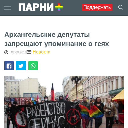
Skip
Поддержать
to
content
Архангельские депутаты
запрещают упоминание о геях
Новости
02.09.2011