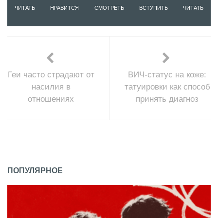
ЧИТАТЬ
НРАВИТСЯ
СМОТРЕТЬ
ВСТУПИТЬ
ЧИТАТЬ
Геи часто страдают от
ВИЧ-статус на коже:
насилия в
татуировки как способ
отношениях
принять диагноз
ПОПУЛЯРНОЕ