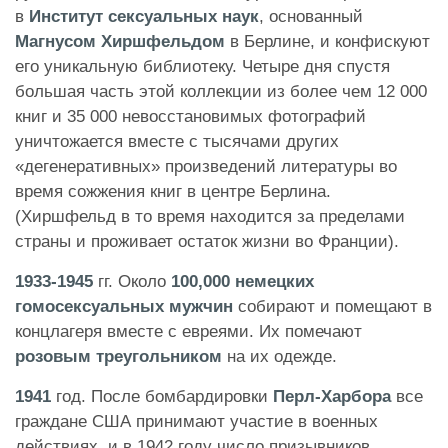
в
Институт сексуальных наук
, основанный
Магнусом Хиршфельдом
в Берлине, и конфискуют
его уникальную библиотеку. Четыре дня спустя
большая часть этой коллекции из более чем 12 000
книг и 35 000 невосстановимых фотографий
уничтожается вместе с тысячами других
«дегенеративных» произведений литературы во
время сожжения книг в центре Берлина.
(Хиршфельд в то время находится за пределами
страны и проживает остаток жизни во Франции).
1933-1945
гг. Около
100,000 немецких
гомосексуальных мужчин
собирают и помещают в
концлагеря вместе с евреями. Их помечают
розовым треугольником
на их одежде.
1941
год. После бомбардировки
Перл-Харбора
все
граждане США принимают участие в военных
действиях, и в 1942 году число призывников