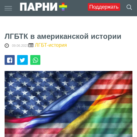
Skip
Поддержать
to
content
ЛГБТК в американской истории
ЛГБТ-история
09.06.2023