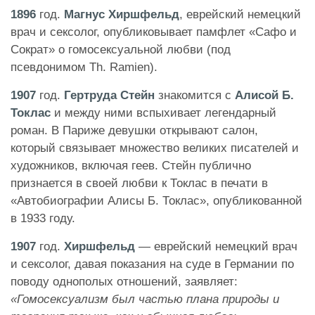
1896
год.
Магнус Хиршфельд
, еврейский немецкий
врач и сексолог, опубликовывает памфлет «Сафо и
Сократ» о гомосексуальной любви (под
псевдонимом Th. Ramien).
1907
год.
Гертруда Стейн
знакомится с
Алисой Б.
Токлас
и между ними вспыхивает легендарный
роман. В Париже девушки открывают салон,
который связывает множество великих писателей и
художников, включая геев. Стейн публично
признается в своей любви к Токлас в печати в
«Автобиографии Алисы Б. Токлас», опубликованной
в 1933 году.
1907
год.
Хиршфельд
— еврейский немецкий врач
и сексолог, давая показания на суде в Германии по
поводу однополых отношений, заявляет:
«Гомосексуализм был частью плана природы и