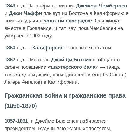
1849
год. Партнёры по жизни,
Джейсон Чемберлен
и
Джон Чаффи
плывут из Бостона в Калифорнию в
поисках удачи в
золотой лихорадке
. Они живут
вместе в Гровленде, штат Кау, пока Чемберлен не
умирает в 1903 году.
1850
год —
Калифорния
становится штатом.
1852
год. Писатель
Джей Ди Ботвик
сообщает о
своем посещении «
шахтерского бала
» — танца
только для мужчин, проходившего в Angel’s Camp (
Лагерь Ангелов) в Калифорнии.
Гражданская война и гражданские права
(1850-1870)
1857-1861
гг. Джеймс Бьюкенен избирается
президентом. Будучи всю жизнь холостяком,