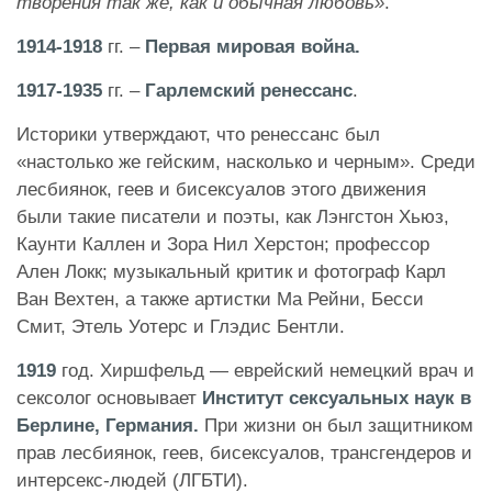
творения так же, как и обычная любовь»
.
1914-1918
гг. –
Первая мировая война.
1917-1935
гг. –
Гарлемский ренессанс
.
Историки утверждают, что ренессанс был
«настолько же гейским, насколько и черным». Среди
лесбиянок, геев и бисексуалов этого движения
были такие писатели и поэты, как Лэнгстон Хьюз,
Каунти Каллен и Зора Нил Херстон; профессор
Ален Локк; музыкальный критик и фотограф Карл
Ван Вехтен, а также артистки Ма Рейни, Бесси
Смит, Этель Уотерс и Глэдис Бентли.
1919
год. Хиршфельд — еврейский немецкий врач и
сексолог основывает
Институт сексуальных наук в
Берлине, Германия.
При жизни он был защитником
прав лесбиянок, геев, бисексуалов, трансгендеров и
интерсекс-людей (ЛГБТИ).