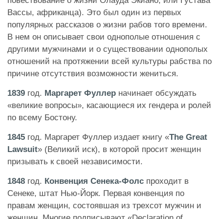
повествование о жизни Олауда Экиано, или Густава
Вассы, африканца). Это был один из первых
популярных рассказов о жизни рабов того времени.
В нем он описывает свои однополые отношения с
другими мужчинами и о существовании однополых
отношений на протяжении всей культуры рабства по
причине отсутствия возможности жениться.
1839
год.
Маргарет Фуллер
начинает обсуждать
«великие вопросы», касающиеся их гендера и ролей
по всему Бостону.
1845
год. Маргарет Фуллер издает книгу «
The Great
Lawsuit
» (Великий иск), в которой просит женщин
призывать к своей независимости.
1848
год.
Конвенция Сенека-Фолс
проходит в
Сенеке, штат Нью-Йорк. Первая конвенция по
правам женщин, состоявшая из трехсот мужчин и
женщин. Многие подписывают «Declaration of