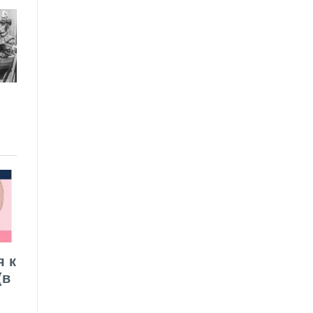
я к
(в