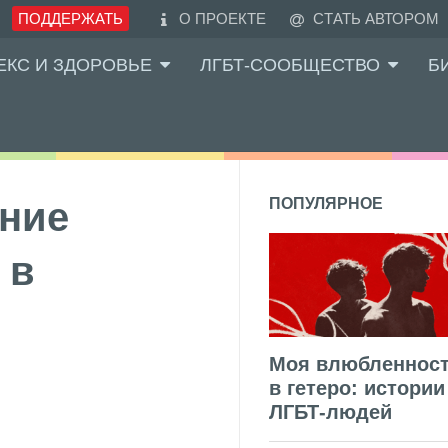
ПОДДЕРЖАТЬ
О ПРОЕКТЕ
СТАТЬ АВТОРОМ
ЕКС И ЗДОРОВЬЕ
ЛГБТ-СООБЩЕСТВО
Б
ние
ПОПУЛЯРНОЕ
 в
Моя влюбленнос
в гетеро: истории
ЛГБТ-людей