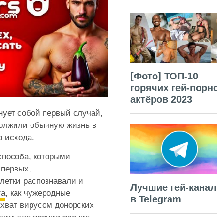
[Фото] ТОП-10
горячих гей-порн
актёров 2023
нует собой первый случай,
должили обычную жизнь в
о исхода.
способа, которыми
-первых,
летки распознавали и
Лучшие гей-кана
та
, как чужеродные
в Telegram
ахват вирусом донорских