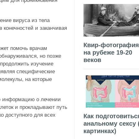
одим для проникновения
ение вируса из тела
 конечностей и заканчивая
Квир-фотография
ожет помочь врачам
на рубеже 19-20
обнаруживался, но позже
веков
 продолжить изучение
ыявляя специфические
молекулы, на которые
ю информацию о лечении
леток и прокладывают путь
о доступного для всех
Как подготовитьс
анальному сексу 
картинках)