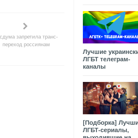
сдума запретила транс-
переход россиянам
Лучшие украинск
ЛГБТ телеграм-
каналы
[Подборка] Лучш
ЛГБТ-сериалы,
выходившие на