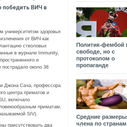
 победить ВИЧ в
м университетом здоровья
 излечения от ВИЧ как
Политик-фембой 
плантацию стволовых
свободе, но с
анные в журнале Immunity,
протоколом о
пространенного и
пропаганде
е пострадало около 38
ом Джона Сача, профессора
ого центра приматов и
SU, включало
еловекообразным приматам,
азываемой SIV).
Средние размеры
члена по странам
ны присутствовать два