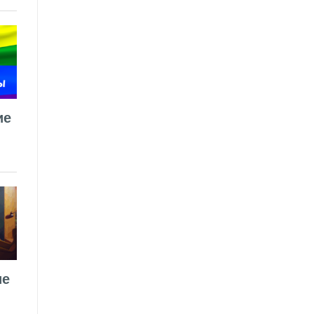
ие
ие