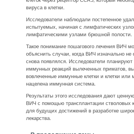
клеток через рецептор CCR5, который необх
вируса в клетки.
Исследователи наблюдали постепенное удал
испытуемых, начиная с лимфатических узлов
лимфатическими узлами брюшной полости.
Такое понимание пошагового лечения ВИЧ м
объяснить случаи, когда ВИЧ изначально не 
снова появлялся. Исследователи планируют
иммунных реакций вылеченных приматов, в
вовлеченные иммунные клетки и клетки или 
нацелена иммунная система.
Результаты этого исследования дают ценну
ВИЧ с помощью трансплантации стволовых к
для будущих достижений в разработке широк
лекарства.