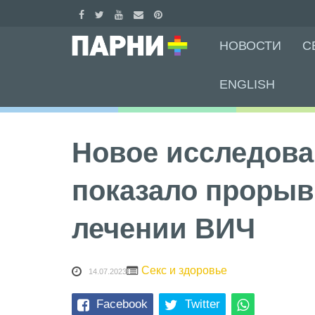
Skip
НОВОСТИ
С
to
content
ENGLISH
Новое исследова
показало прорыв
лечении ВИЧ
Секс и здоровье
14.07.2023
Facebook
Twitter