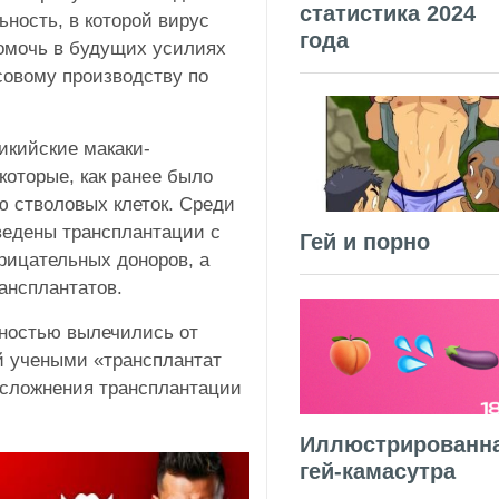
статистика 2024
ность, в которой вирус
года
помочь в будущих усилиях
совому производству по
икийские макаки-
которые, как ранее было
ю стволовых клеток. Среди
ведены трансплантации с
Гей и порно
рицательных доноров, а
ансплантатов.
лностью вылечились от
й учеными «трансплантат
 осложнения трансплантации
Иллюстрированн
гей-камасутра