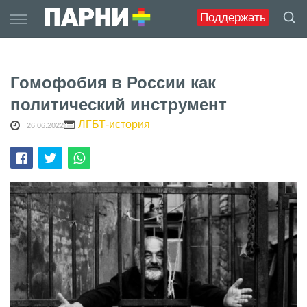
Skip
Поддержать
to
content
Гомофобия в России как
политический инструмент
ЛГБТ-история
26.06.2022