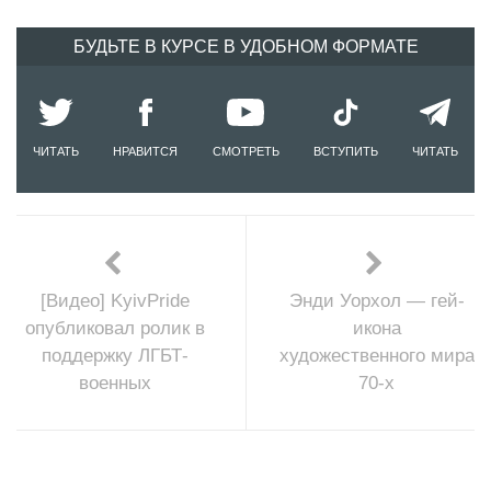
БУДЬТЕ В КУРСЕ В УДОБНОМ ФОРМАТЕ
ЧИТАТЬ
НРАВИТСЯ
СМОТРЕТЬ
ВСТУПИТЬ
ЧИТАТЬ
[Видео] KyivPride
Энди Уорхол — гей-
опубликовал ролик в
икона
поддержку ЛГБТ-
художественного мира
военных
70-х