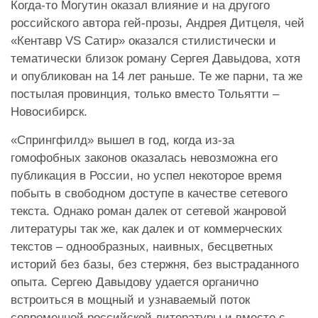
Когда-то Могутин оказал влияние и на другого
российского автора гей-прозы, Андрея Дитцеля, чей
«Кентавр VS Сатир» оказался стилистически и
тематически близок роману Сергея Давыдова, хотя
и опубликован на 14 лет раньше. Те же парни, та же
постылая провинция, только вместо Тольятти –
Новосибирск.
«Спрингфилд» вышел в год, когда из-за
гомофобных законов оказалась невозможна его
публикация в России, но успел некоторое время
побыть в свободном доступе в качестве сетевого
текста. Однако роман далек от сетевой жанровой
литературы так же, как далек и от коммерческих
текстов – однообразных, наивных, бесцветных
историй без базы, без стержня, без выстраданного
опыта. Сергею Давыдову удается органично
встроиться в мощный и узнаваемый поток
современной российской литературы и вместе с