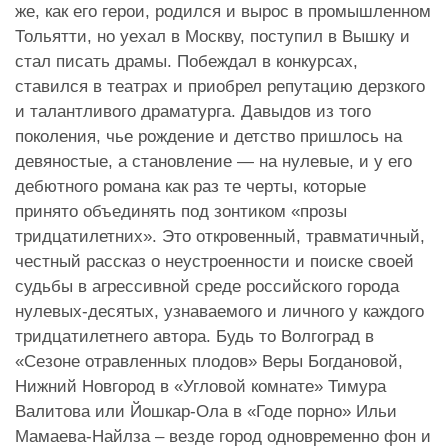
же, как его герои, родился и вырос в промышленном
Тольятти, но уехал в Москву, поступил в Вышку и
стал писать драмы. Побеждал в конкурсах,
ставился в театрах и приобрел репутацию дерзкого
и талантливого драматурга. Давыдов из того
поколения, чье рождение и детство пришлось на
девяностые, а становление — на нулевые, и у его
дебютного романа как раз те черты, которые
принято объединять под зонтиком «прозы
тридцатилетних». Это откровенный, травматичный,
честный рассказ о неустроенности и поиске своей
судьбы в агрессивной среде российского города
нулевых-десятых, узнаваемого и личного у каждого
тридцатилетнего автора. Будь то Волгоград в
«Сезоне отравленных плодов» Веры Богдановой,
Нижний Новгород в «Угловой комнате» Тимура
Валитова или Йошкар-Ола в «Годе порно» Ильи
Мамаева-Найлза – везде город одновременно фон и