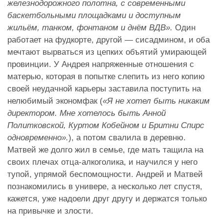
железнодорожного полотна, с современными
баскетбольными площадками и доступным
жильём, танком, фонтаном и днём ВДВ».
Один
работает на фудкорте, другой — сисадмином, и оба
мечтают вырваться из цепких объятий умирающей
провинции. У Андрея напряженные отношения с
матерью, которая в попытке слепить из него копию
своей неудачной карьеры заставила поступить на
нелюбимый экономфак (
«Я не хотел быть никаким
директором. Мне хотелось быть Анной
Политковской, Куртом Кобейном и Бритни Спирс
одновременно».
), а потом свалила в деревню.
Матвей же долго жил в семье, где мать тащила на
своих плечах отца-алкоголика, и научился у него
тупой, упрямой беспомощности. Андрей и Матвей
познакомились в универе, а несколько лет спустя,
кажется, уже надоели друг другу и держатся только
на привычке и злости.