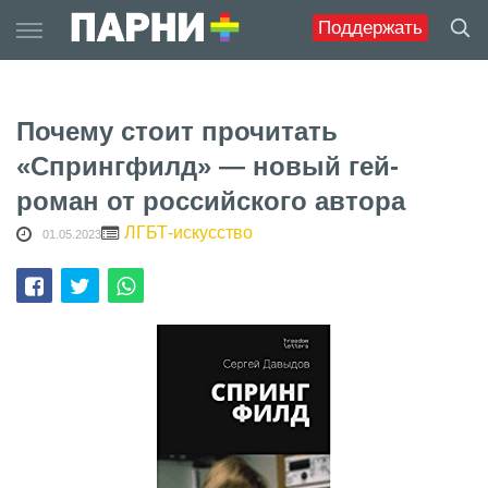
Skip
Поддержать
to
content
Почему стоит прочитать
«Спрингфилд» — новый гей-
роман от российского автора
ЛГБТ-искусство
01.05.2023