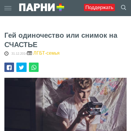
Skip
Поддержать
to
content
Гей одиночество или снимок на
СЧАСТЬЕ
ЛГБТ-семья
31.12.2014