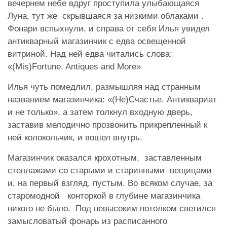
вечернем небе вдруг проступила улыбающаяся
Луна, тут же скрывшаяся за низкими облаками .
Фонари вспыхнули, и справа от себя Илья увидел
антикварный магазинчик с едва освещенной
витриной. Над ней едва читались слова:
«(Mis)Fortune. Antiques and More»
Илья чуть помедлил, размышляя над странным
названием магазинчика: «(Не)Счастье. Антиквариат
и не только», а затем толкнул входную дверь,
заставив мелодично прозвонить прикрепленный к
ней колокольчик, и вошел внутрь.
Магазинчик оказался крохотным, заставленным
стеллажами со старыми и старинными вещицами
и, на первый взгляд, пустым. Во всяком случае, за
старомодной конторкой в глубине магазинчика
никого не было. Под невысоким потолком светился
замысловатый фонарь из расписанного