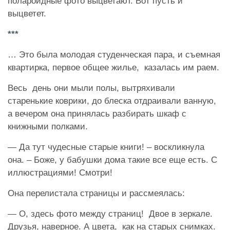
полароидные фото выцветают. Вот пусть и
выцветет.
***
… Это была молодая студенческая пара, и съемная
квартирка, первое общее жилье, казалась им раем.
Весь день они мыли полы, вытряхивали
старенькие коврики, до блеска отдраивали ванную,
а вечером она принялась разбирать шкаф с
книжными полками.
— Да тут чудесные старые книги! – воскликнула
она. – Боже, у бабушки дома такие все еще есть. С
иллюстрациями! Смотри!
Она перелистала страницы и рассмеялась:
— О, здесь фото между страниц! Двое в зеркале.
Друзья, наверное. А цвета, как на старых снимках.