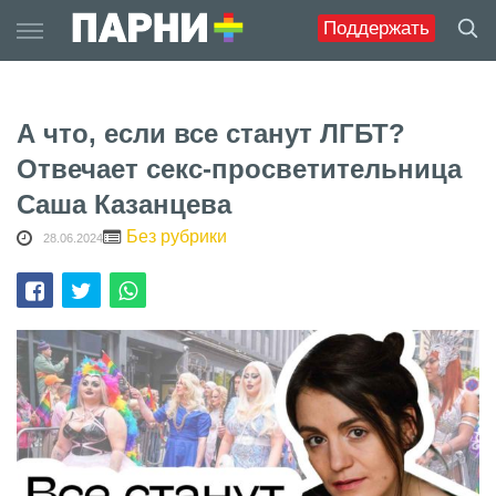
Skip
Поддержать
to
content
А что, если все станут ЛГБТ?
Отвечает секс-просветительница
Саша Казанцева
Без рубрики
28.06.2024