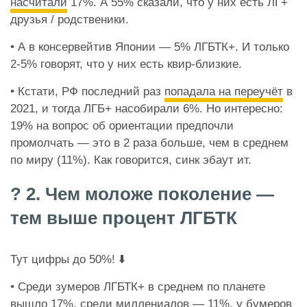
насчитали
17%. А 55% сказали, что у них есть ЛГ+
друзья / родственики.
• А в консервейтив Японии — 5% ЛГБТК+. И только
2-5% говорят, что у них есть квир-близкие.
• Кстати, РФ последний раз
попадала на переучёт
в
2021, и тогда ЛГБ+ насобирали 6%. Но интересно:
19% на вопрос об ориентации предпочли
промолчать — это в 2 раза больше, чем в среднем
по миру (11%). Как говорится, синк эбаут ит.
? 2. Чем моложе поколение —
тем выше процент ЛГБТК
Тут цифры до 50%! ⬇️
• Среди зумеров ЛГБТК+ в среднем по планете
вышло 17%, среди миллениалов — 11%, у бумеров